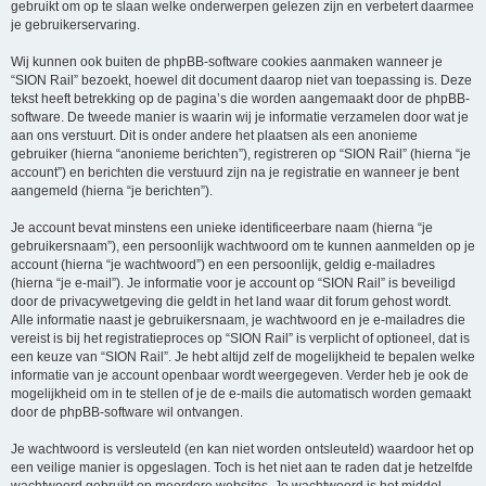
gebruikt om op te slaan welke onderwerpen gelezen zijn en verbetert daarmee
je gebruikerservaring.
Wij kunnen ook buiten de phpBB-software cookies aanmaken wanneer je
“SION Rail” bezoekt, hoewel dit document daarop niet van toepassing is. Deze
tekst heeft betrekking op de pagina’s die worden aangemaakt door de phpBB-
software. De tweede manier is waarin wij je informatie verzamelen door wat je
aan ons verstuurt. Dit is onder andere het plaatsen als een anonieme
gebruiker (hierna “anonieme berichten”), registreren op “SION Rail” (hierna “je
account”) en berichten die verstuurd zijn na je registratie en wanneer je bent
aangemeld (hierna “je berichten”).
Je account bevat minstens een unieke identificeerbare naam (hierna “je
gebruikersnaam”), een persoonlijk wachtwoord om te kunnen aanmelden op je
account (hierna “je wachtwoord”) en een persoonlijk, geldig e-mailadres
(hierna “je e-mail”). Je informatie voor je account op “SION Rail” is beveiligd
door de privacywetgeving die geldt in het land waar dit forum gehost wordt.
Alle informatie naast je gebruikersnaam, je wachtwoord en je e-mailadres die
vereist is bij het registratieproces op “SION Rail” is verplicht of optioneel, dat is
een keuze van “SION Rail”. Je hebt altijd zelf de mogelijkheid te bepalen welke
informatie van je account openbaar wordt weergegeven. Verder heb je ook de
mogelijkheid om in te stellen of je de e-mails die automatisch worden gemaakt
door de phpBB-software wil ontvangen.
Je wachtwoord is versleuteld (en kan niet worden ontsleuteld) waardoor het op
een veilige manier is opgeslagen. Toch is het niet aan te raden dat je hetzelfde
wachtwoord gebruikt op meerdere websites. Je wachtwoord is het middel