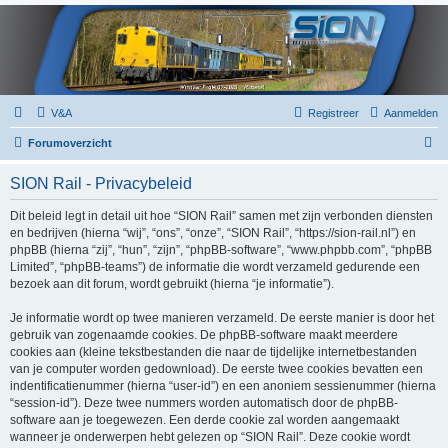
V&A
Registreer
Aanmelden
Z
Forumoverzicht
o
SION Rail - Privacybeleid
e
k
Dit beleid legt in detail uit hoe “SION Rail” samen met zijn verbonden diensten
en bedrijven (hierna “wij”, “ons”, “onze”, “SION Rail”, “https://sion-rail.nl”) en
phpBB (hierna “zij”, “hun”, “zijn”, “phpBB-software”, “www.phpbb.com”, “phpBB
Limited”, “phpBB-teams”) de informatie die wordt verzameld gedurende een
bezoek aan dit forum, wordt gebruikt (hierna “je informatie”).
Je informatie wordt op twee manieren verzameld. De eerste manier is door het
gebruik van zogenaamde cookies. De phpBB-software maakt meerdere
cookies aan (kleine tekstbestanden die naar de tijdelijke internetbestanden
van je computer worden gedownload). De eerste twee cookies bevatten een
indentificatienummer (hierna “user-id”) en een anoniem sessienummer (hierna
“session-id”). Deze twee nummers worden automatisch door de phpBB-
software aan je toegewezen. Een derde cookie zal worden aangemaakt
wanneer je onderwerpen hebt gelezen op “SION Rail”. Deze cookie wordt