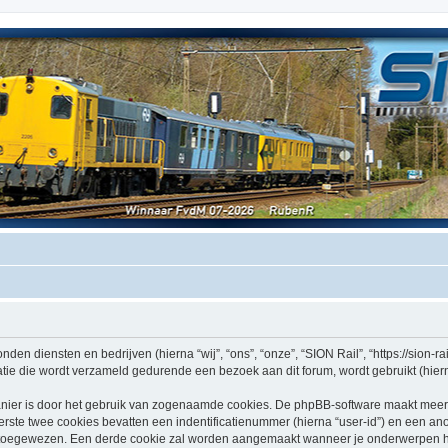
nden diensten en bedrijven (hierna “wij”, “ons”, “onze”, “SION Rail”, “https://sion-rai
e die wordt verzameld gedurende een bezoek aan dit forum, wordt gebruikt (hierna
nier is door het gebruik van zogenaamde cookies. De phpBB-software maakt meerde
ste twee cookies bevatten een indentificatienummer (hierna “user-id”) en een an
oegewezen. Een derde cookie zal worden aangemaakt wanneer je onderwerpen heb