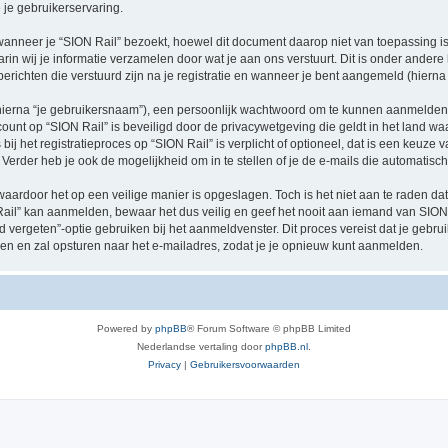
je gebruikerservaring.
neer je “SION Rail” bezoekt, hoewel dit document daarop niet van toepassing is.
n wij je informatie verzamelen door wat je aan ons verstuurt. Dit is onder ander
 berichten die verstuurd zijn na je registratie en wanneer je bent aangemeld (hierna 
hierna “je gebruikersnaam”), een persoonlijk wachtwoord om te kunnen aanmelden o
ccount op “SION Rail” is beveiligd door de privacywetgeving die geldt in het land waa
ij het registratieproces op “SION Rail” is verplicht of optioneel, dat is een keuze v
Verder heb je ook de mogelijkheid om in te stellen of je de e-mails die automati
waardoor het op een veilige manier is opgeslagen. Toch is het niet aan te raden d
il” kan aanmelden, bewaar het dus veilig en geef het nooit aan iemand van SION R
d vergeten”-optie gebruiken bij het aanmeldvenster. Dit proces vereist dat je geb
 en zal opsturen naar het e-mailadres, zodat je je opnieuw kunt aanmelden.
Powered by
phpBB
® Forum Software © phpBB Limited
Nederlandse vertaling door
phpBB.nl
.
Privacy
|
Gebruikersvoorwaarden