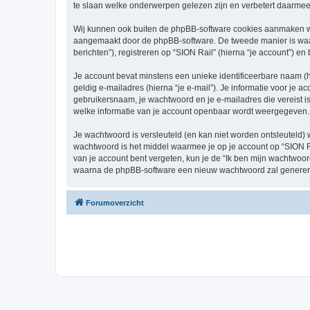
te slaan welke onderwerpen gelezen zijn en verbetert daarmee 
Wij kunnen ook buiten de phpBB-software cookies aanmaken wan
aangemaakt door de phpBB-software. De tweede manier is waari
berichten”), registreren op “SION Rail” (hierna “je account”) en
Je account bevat minstens een unieke identificeerbare naam (
geldig e-mailadres (hierna “je e-mail”). Je informatie voor je a
gebruikersnaam, je wachtwoord en je e-mailadres die vereist is b
welke informatie van je account openbaar wordt weergegeven. 
Je wachtwoord is versleuteld (en kan niet worden ontsleuteld) 
wachtwoord is het middel waarmee je op je account op “SION Ra
van je account bent vergeten, kun je de “Ik ben mijn wachtwoor
waarna de phpBB-software een nieuw wachtwoord zal genereren
Forumoverzicht