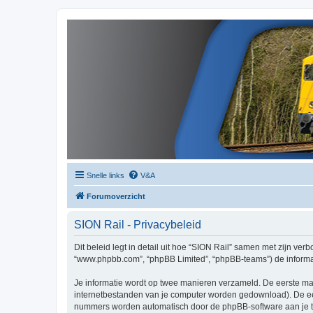
Snelle links
V&A
Forumoverzicht
SION Rail - Privacybeleid
Dit beleid legt in detail uit hoe “SION Rail” samen met zijn verbo
“www.phpbb.com”, “phpBB Limited”, “phpBB-teams”) de informati
Je informatie wordt op twee manieren verzameld. De eerste ma
internetbestanden van je computer worden gedownload). De eer
nummers worden automatisch door de phpBB-software aan je t