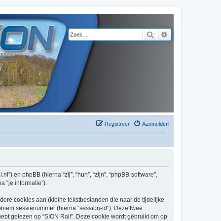
Zoek
Uitgebreid zoeke
Registreer
Aanmelden
l.nl”) en phpBB (hierna “zij”, “hun”, “zijn”, “phpBB-software”,
 “je informatie”).
re cookies aan (kleine tekstbestanden die naar de tijdelijke
oniem sessienummer (hierna “session-id”). Deze twee
t gelezen op “SION Rail”. Deze cookie wordt gebruikt om op