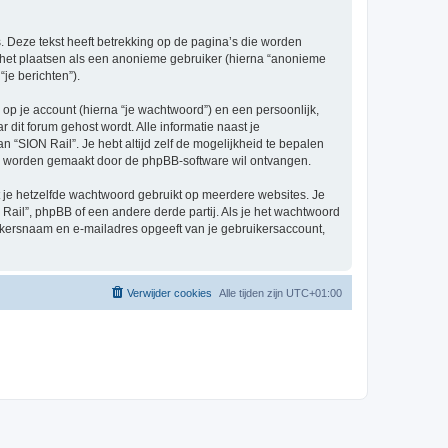
 Deze tekst heeft betrekking op de pagina’s die worden
e het plaatsen als een anonieme gebruiker (hierna “anonieme
“je berichten”).
p je account (hierna “je wachtwoord”) en een persoonlijk,
r dit forum gehost wordt. Alle informatie naast je
an “SION Rail”. Je hebt altijd zelf de mogelijkheid te bepalen
sch worden gemaakt door de phpBB-software wil ontvangen.
at je hetzelfde wachtwoord gebruikt op meerdere websites. Je
ail”, phpBB of een andere derde partij. Als je het wachtwoord
ruikersnaam en e-mailadres opgeeft van je gebruikersaccount,
Verwijder cookies
Alle tijden zijn
UTC+01:00