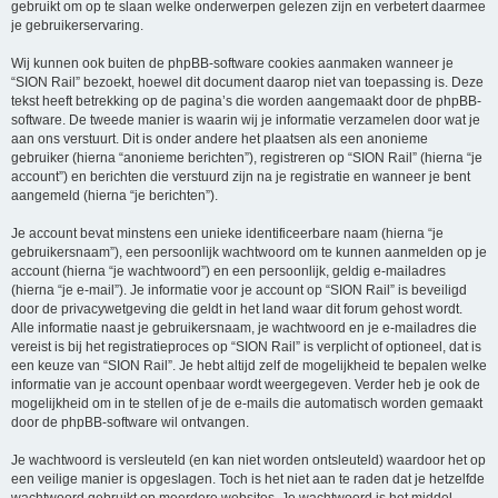
gebruikt om op te slaan welke onderwerpen gelezen zijn en verbetert daarmee
je gebruikerservaring.
Wij kunnen ook buiten de phpBB-software cookies aanmaken wanneer je
“SION Rail” bezoekt, hoewel dit document daarop niet van toepassing is. Deze
tekst heeft betrekking op de pagina’s die worden aangemaakt door de phpBB-
software. De tweede manier is waarin wij je informatie verzamelen door wat je
aan ons verstuurt. Dit is onder andere het plaatsen als een anonieme
gebruiker (hierna “anonieme berichten”), registreren op “SION Rail” (hierna “je
account”) en berichten die verstuurd zijn na je registratie en wanneer je bent
aangemeld (hierna “je berichten”).
Je account bevat minstens een unieke identificeerbare naam (hierna “je
gebruikersnaam”), een persoonlijk wachtwoord om te kunnen aanmelden op je
account (hierna “je wachtwoord”) en een persoonlijk, geldig e-mailadres
(hierna “je e-mail”). Je informatie voor je account op “SION Rail” is beveiligd
door de privacywetgeving die geldt in het land waar dit forum gehost wordt.
Alle informatie naast je gebruikersnaam, je wachtwoord en je e-mailadres die
vereist is bij het registratieproces op “SION Rail” is verplicht of optioneel, dat is
een keuze van “SION Rail”. Je hebt altijd zelf de mogelijkheid te bepalen welke
informatie van je account openbaar wordt weergegeven. Verder heb je ook de
mogelijkheid om in te stellen of je de e-mails die automatisch worden gemaakt
door de phpBB-software wil ontvangen.
Je wachtwoord is versleuteld (en kan niet worden ontsleuteld) waardoor het op
een veilige manier is opgeslagen. Toch is het niet aan te raden dat je hetzelfde
wachtwoord gebruikt op meerdere websites. Je wachtwoord is het middel