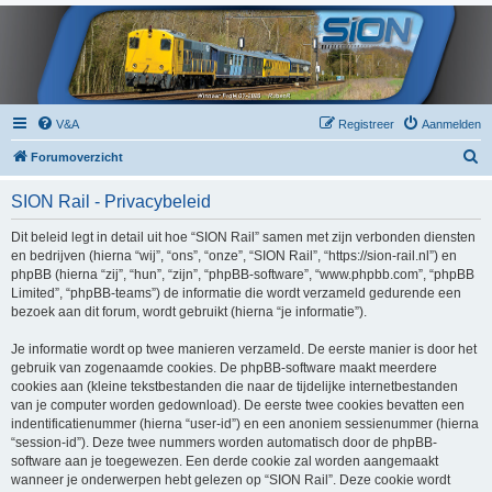
V&A
Registreer
Aanmelden
Z
Forumoverzicht
o
SION Rail - Privacybeleid
e
k
Dit beleid legt in detail uit hoe “SION Rail” samen met zijn verbonden diensten
en bedrijven (hierna “wij”, “ons”, “onze”, “SION Rail”, “https://sion-rail.nl”) en
phpBB (hierna “zij”, “hun”, “zijn”, “phpBB-software”, “www.phpbb.com”, “phpBB
Limited”, “phpBB-teams”) de informatie die wordt verzameld gedurende een
bezoek aan dit forum, wordt gebruikt (hierna “je informatie”).
Je informatie wordt op twee manieren verzameld. De eerste manier is door het
gebruik van zogenaamde cookies. De phpBB-software maakt meerdere
cookies aan (kleine tekstbestanden die naar de tijdelijke internetbestanden
van je computer worden gedownload). De eerste twee cookies bevatten een
indentificatienummer (hierna “user-id”) en een anoniem sessienummer (hierna
“session-id”). Deze twee nummers worden automatisch door de phpBB-
software aan je toegewezen. Een derde cookie zal worden aangemaakt
wanneer je onderwerpen hebt gelezen op “SION Rail”. Deze cookie wordt