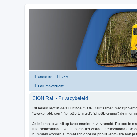
Snelle links
V&A
Forumoverzicht
SION Rail - Privacybeleid
Dit beleid legt in detail uit hoe “SION Rail” samen met zijn verbo
“www.phpbb.com”, “phpBB Limited”, “phpBB-teams”) de informati
Je informatie wordt op twee manieren verzameld. De eerste ma
internetbestanden van je computer worden gedownload). De eer
nummers worden automatisch door de phpBB-software aan je t