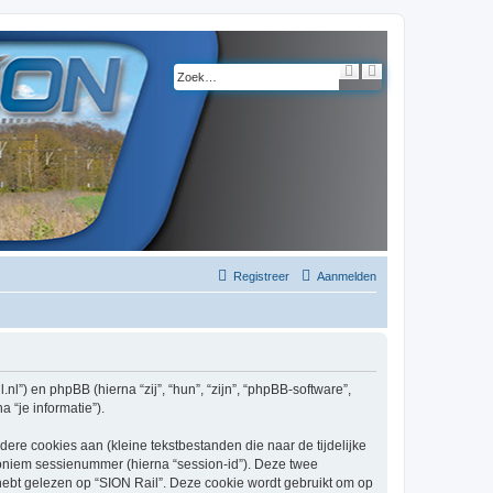
Z
U
o
i
e
t
k
g
e
b
r
e
i
d
z
o
e
k
e
n
Registreer
Aanmelden
l.nl”) en phpBB (hierna “zij”, “hun”, “zijn”, “phpBB-software”,
 “je informatie”).
re cookies aan (kleine tekstbestanden die naar de tijdelijke
oniem sessienummer (hierna “session-id”). Deze twee
t gelezen op “SION Rail”. Deze cookie wordt gebruikt om op