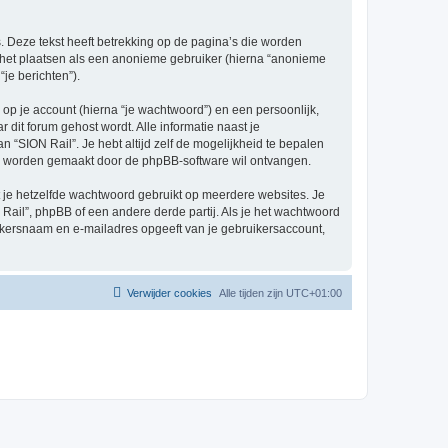
 Deze tekst heeft betrekking op de pagina’s die worden
e het plaatsen als een anonieme gebruiker (hierna “anonieme
“je berichten”).
p je account (hierna “je wachtwoord”) en een persoonlijk,
r dit forum gehost wordt. Alle informatie naast je
an “SION Rail”. Je hebt altijd zelf de mogelijkheid te bepalen
sch worden gemaakt door de phpBB-software wil ontvangen.
at je hetzelfde wachtwoord gebruikt op meerdere websites. Je
ail”, phpBB of een andere derde partij. Als je het wachtwoord
ruikersnaam en e-mailadres opgeeft van je gebruikersaccount,
Verwijder cookies
Alle tijden zijn
UTC+01:00