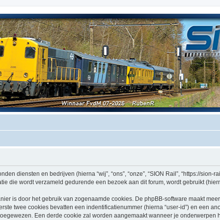
nden diensten en bedrijven (hierna “wij”, “ons”, “onze”, “SION Rail”, “https://sion-rai
e die wordt verzameld gedurende een bezoek aan dit forum, wordt gebruikt (hierna
nier is door het gebruik van zogenaamde cookies. De phpBB-software maakt meerde
ste twee cookies bevatten een indentificatienummer (hierna “user-id”) en een an
oegewezen. Een derde cookie zal worden aangemaakt wanneer je onderwerpen heb