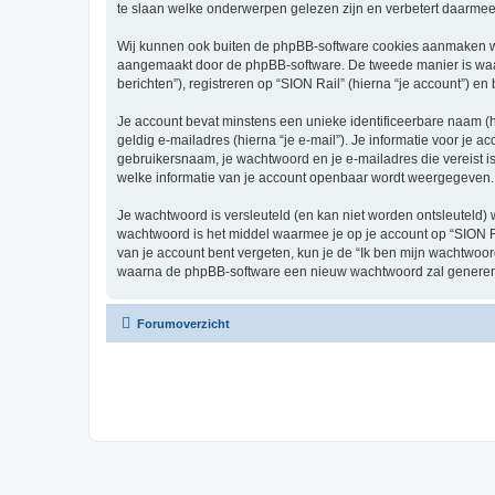
te slaan welke onderwerpen gelezen zijn en verbetert daarmee 
Wij kunnen ook buiten de phpBB-software cookies aanmaken wan
aangemaakt door de phpBB-software. De tweede manier is waari
berichten”), registreren op “SION Rail” (hierna “je account”) en
Je account bevat minstens een unieke identificeerbare naam (
geldig e-mailadres (hierna “je e-mail”). Je informatie voor je a
gebruikersnaam, je wachtwoord en je e-mailadres die vereist is b
welke informatie van je account openbaar wordt weergegeven. 
Je wachtwoord is versleuteld (en kan niet worden ontsleuteld) 
wachtwoord is het middel waarmee je op je account op “SION Ra
van je account bent vergeten, kun je de “Ik ben mijn wachtwoor
waarna de phpBB-software een nieuw wachtwoord zal genereren
Forumoverzicht