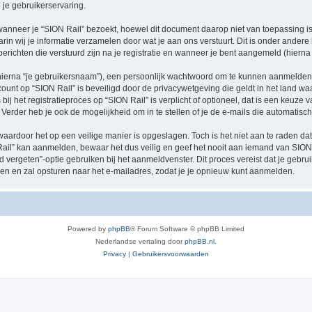
je gebruikerservaring.
neer je “SION Rail” bezoekt, hoewel dit document daarop niet van toepassing is.
n wij je informatie verzamelen door wat je aan ons verstuurt. Dit is onder ander
 berichten die verstuurd zijn na je registratie en wanneer je bent aangemeld (hierna 
hierna “je gebruikersnaam”), een persoonlijk wachtwoord om te kunnen aanmelden o
ccount op “SION Rail” is beveiligd door de privacywetgeving die geldt in het land waa
ij het registratieproces op “SION Rail” is verplicht of optioneel, dat is een keuze v
Verder heb je ook de mogelijkheid om in te stellen of je de e-mails die automati
waardoor het op een veilige manier is opgeslagen. Toch is het niet aan te raden d
il” kan aanmelden, bewaar het dus veilig en geef het nooit aan iemand van SION R
d vergeten”-optie gebruiken bij het aanmeldvenster. Dit proces vereist dat je geb
 en zal opsturen naar het e-mailadres, zodat je je opnieuw kunt aanmelden.
Powered by
phpBB
® Forum Software © phpBB Limited
Nederlandse vertaling door
phpBB.nl
.
Privacy
|
Gebruikersvoorwaarden