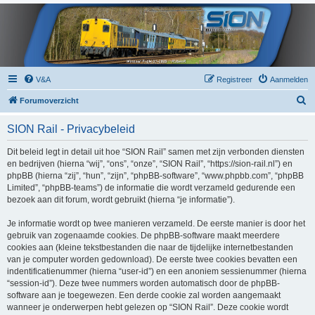
V&A
Registreer
Aanmelden
Z
Forumoverzicht
o
SION Rail - Privacybeleid
e
k
Dit beleid legt in detail uit hoe “SION Rail” samen met zijn verbonden diensten
en bedrijven (hierna “wij”, “ons”, “onze”, “SION Rail”, “https://sion-rail.nl”) en
phpBB (hierna “zij”, “hun”, “zijn”, “phpBB-software”, “www.phpbb.com”, “phpBB
Limited”, “phpBB-teams”) de informatie die wordt verzameld gedurende een
bezoek aan dit forum, wordt gebruikt (hierna “je informatie”).
Je informatie wordt op twee manieren verzameld. De eerste manier is door het
gebruik van zogenaamde cookies. De phpBB-software maakt meerdere
cookies aan (kleine tekstbestanden die naar de tijdelijke internetbestanden
van je computer worden gedownload). De eerste twee cookies bevatten een
indentificatienummer (hierna “user-id”) en een anoniem sessienummer (hierna
“session-id”). Deze twee nummers worden automatisch door de phpBB-
software aan je toegewezen. Een derde cookie zal worden aangemaakt
wanneer je onderwerpen hebt gelezen op “SION Rail”. Deze cookie wordt