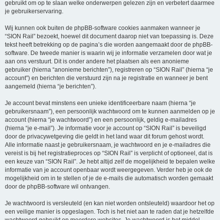
gebruikt om op te slaan welke onderwerpen gelezen zijn en verbetert daarmee
je gebruikerservaring.
Wij kunnen ook buiten de phpBB-software cookies aanmaken wanneer je
“SION Rail” bezoekt, hoewel dit document daarop niet van toepassing is. Deze
tekst heeft betrekking op de pagina’s die worden aangemaakt door de phpBB-
software. De tweede manier is waarin wij je informatie verzamelen door wat je
aan ons verstuurt. Dit is onder andere het plaatsen als een anonieme
gebruiker (hierna “anonieme berichten”), registreren op “SION Rail” (hierna “je
account”) en berichten die verstuurd zijn na je registratie en wanneer je bent
aangemeld (hierna “je berichten”).
Je account bevat minstens een unieke identificeerbare naam (hierna “je
gebruikersnaam”), een persoonlijk wachtwoord om te kunnen aanmelden op je
account (hierna “je wachtwoord”) en een persoonlijk, geldig e-mailadres
(hierna “je e-mail”). Je informatie voor je account op “SION Rail” is beveiligd
door de privacywetgeving die geldt in het land waar dit forum gehost wordt.
Alle informatie naast je gebruikersnaam, je wachtwoord en je e-mailadres die
vereist is bij het registratieproces op “SION Rail” is verplicht of optioneel, dat is
een keuze van “SION Rail”. Je hebt altijd zelf de mogelijkheid te bepalen welke
informatie van je account openbaar wordt weergegeven. Verder heb je ook de
mogelijkheid om in te stellen of je de e-mails die automatisch worden gemaakt
door de phpBB-software wil ontvangen.
Je wachtwoord is versleuteld (en kan niet worden ontsleuteld) waardoor het op
een veilige manier is opgeslagen. Toch is het niet aan te raden dat je hetzelfde
wachtwoord gebruikt op meerdere websites. Je wachtwoord is het middel