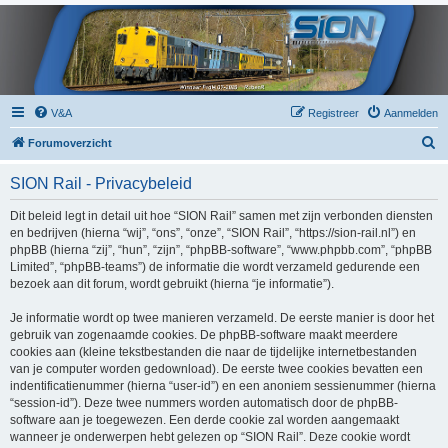
V&A
Registreer
Aanmelden
Z
Forumoverzicht
o
SION Rail - Privacybeleid
e
k
Dit beleid legt in detail uit hoe “SION Rail” samen met zijn verbonden diensten
en bedrijven (hierna “wij”, “ons”, “onze”, “SION Rail”, “https://sion-rail.nl”) en
phpBB (hierna “zij”, “hun”, “zijn”, “phpBB-software”, “www.phpbb.com”, “phpBB
Limited”, “phpBB-teams”) de informatie die wordt verzameld gedurende een
bezoek aan dit forum, wordt gebruikt (hierna “je informatie”).
Je informatie wordt op twee manieren verzameld. De eerste manier is door het
gebruik van zogenaamde cookies. De phpBB-software maakt meerdere
cookies aan (kleine tekstbestanden die naar de tijdelijke internetbestanden
van je computer worden gedownload). De eerste twee cookies bevatten een
indentificatienummer (hierna “user-id”) en een anoniem sessienummer (hierna
“session-id”). Deze twee nummers worden automatisch door de phpBB-
software aan je toegewezen. Een derde cookie zal worden aangemaakt
wanneer je onderwerpen hebt gelezen op “SION Rail”. Deze cookie wordt