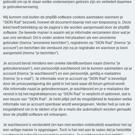
gebruikt om op te slaan welke onderwerpen gelezen zijn en verbetert daarmee
je gebruikerservaring.
Wij kunnen ook buiten de phpBB-software cookies aanmaken wanneer je
“SION Rail” bezoekt, hoewel dit document daarop niet van toepassing is. Deze
tekst heeft betrekking op de pagina’s die worden aangemaakt door de phpBB-
software. De tweede manier is waarin wij je informatie verzamelen door wat je
aan ons verstuurt. Dit is onder andere het plaatsen als een anonieme
gebruiker (hierna “anonieme berichten”), registreren op “SION Rail” (hierna “je
account”) en berichten die verstuurd zijn na je registratie en wanneer je bent
aangemeld (hierna “je berichten”).
Je account bevat minstens een unieke identificeerbare naam (hierna “je
gebruikersnaam”), een persoonlijk wachtwoord om te kunnen aanmelden op je
account (hierna “je wachtwoord”) en een persoonlijk, geldig e-mailadres
(hierna “je e-mail”). Je informatie voor je account op “SION Rail” is beveiligd
door de privacywetgeving die geldt in het land waar dit forum gehost wordt.
Alle informatie naast je gebruikersnaam, je wachtwoord en je e-mailadres die
vereist is bij het registratieproces op “SION Rail” is verplicht of optioneel, dat is
een keuze van “SION Rail”. Je hebt altijd zelf de mogelijkheid te bepalen welke
informatie van je account openbaar wordt weergegeven. Verder heb je ook de
mogelijkheid om in te stellen of je de e-mails die automatisch worden gemaakt
door de phpBB-software wil ontvangen.
Je wachtwoord is versleuteld (en kan niet worden ontsleuteld) waardoor het op
een veilige manier is opgeslagen. Toch is het niet aan te raden dat je hetzelfde
wachtwoord gebruikt op meerdere websites. Je wachtwoord is het middel