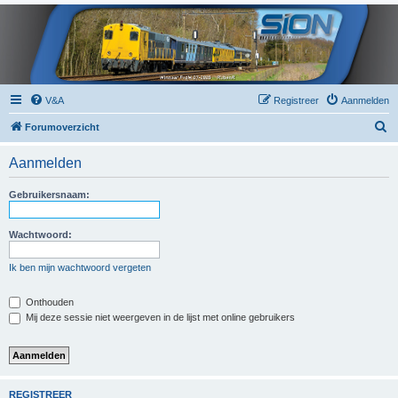
V&A
Registreer
Aanmelden
Z
Forumoverzicht
o
Aanmelden
e
k
Gebruikersnaam:
Wachtwoord:
Ik ben mijn wachtwoord vergeten
Onthouden
Mij deze sessie niet weergeven in de lijst met online gebruikers
REGISTREER