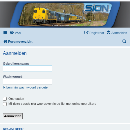
V&A
Registreer
Aanmelden
Z
Forumoverzicht
o
Aanmelden
e
k
Gebruikersnaam:
Wachtwoord:
Ik ben mijn wachtwoord vergeten
Onthouden
Mij deze sessie niet weergeven in de lijst met online gebruikers
REGISTREER