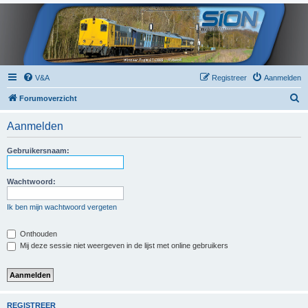
V&A
Registreer
Aanmelden
Z
Forumoverzicht
o
Aanmelden
e
k
Gebruikersnaam:
Wachtwoord:
Ik ben mijn wachtwoord vergeten
Onthouden
Mij deze sessie niet weergeven in de lijst met online gebruikers
REGISTREER