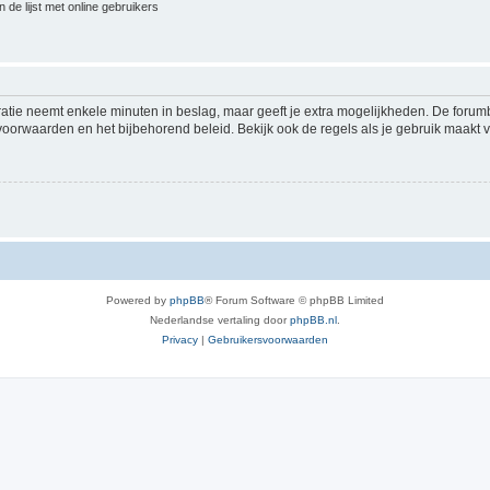
 de lijst met online gebruikers
ratie neemt enkele minuten in beslag, maar geeft je extra mogelijkheden. De foru
voorwaarden en het bijbehorend beleid. Bekijk ook de regels als je gebruik maakt v
Powered by
phpBB
® Forum Software © phpBB Limited
Nederlandse vertaling door
phpBB.nl
.
Privacy
|
Gebruikersvoorwaarden