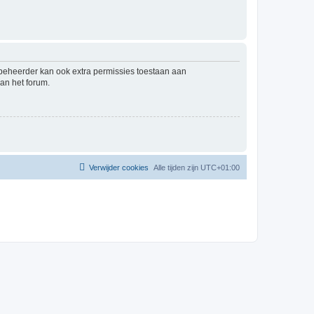
mbeheerder kan ook extra permissies toestaan aan
an het forum.
Verwijder cookies
Alle tijden zijn
UTC+01:00