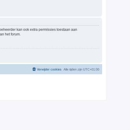
mbeheerder kan ook extra permissies toestaan aan
an het forum.
Verwijder cookies
Alle tijden zijn
UTC+01:00