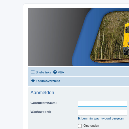
Snelle links
V&A
Forumoverzicht
Aanmelden
Gebruikersnaam:
Wachtwoord:
Ik ben mijn wachtwoord vergeten
Onthouden