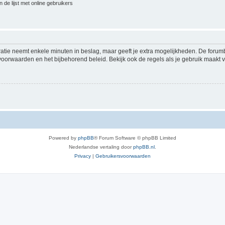
 de lijst met online gebruikers
ratie neemt enkele minuten in beslag, maar geeft je extra mogelijkheden. De foru
voorwaarden en het bijbehorend beleid. Bekijk ook de regels als je gebruik maakt v
Powered by
phpBB
® Forum Software © phpBB Limited
Nederlandse vertaling door
phpBB.nl
.
Privacy
|
Gebruikersvoorwaarden