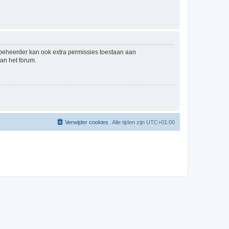
mbeheerder kan ook extra permissies toestaan aan
an het forum.
Verwijder cookies
Alle tijden zijn
UTC+01:00