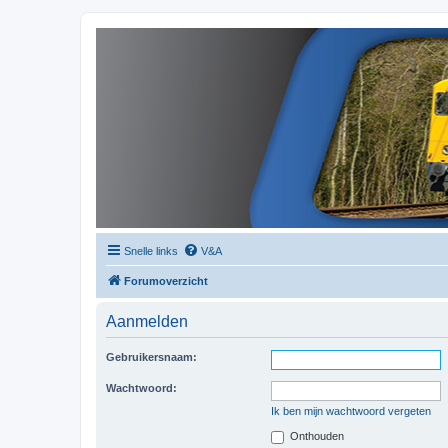
Snelle links
V&A
Forumoverzicht
Aanmelden
Gebruikersnaam:
Wachtwoord:
Ik ben mijn wachtwoord vergeten
Onthouden