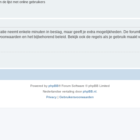
 de lijst met online gebruikers
ratie neemt enkele minuten in beslag, maar geeft je extra mogelijkheden. De foru
voorwaarden en het bijbehorend beleid. Bekijk ook de regels als je gebruik maakt v
Powered by
phpBB
® Forum Software © phpBB Limited
Nederlandse vertaling door
phpBB.nl
.
Privacy
|
Gebruikersvoorwaarden