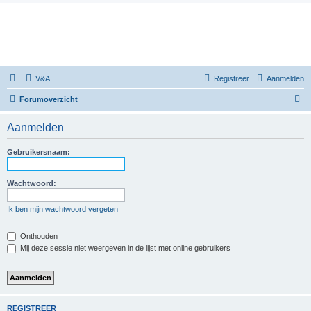
V&A
Registreer
Aanmelden
Z
Forumoverzicht
o
Aanmelden
e
k
Gebruikersnaam:
Wachtwoord:
Ik ben mijn wachtwoord vergeten
Onthouden
Mij deze sessie niet weergeven in de lijst met online gebruikers
REGISTREER