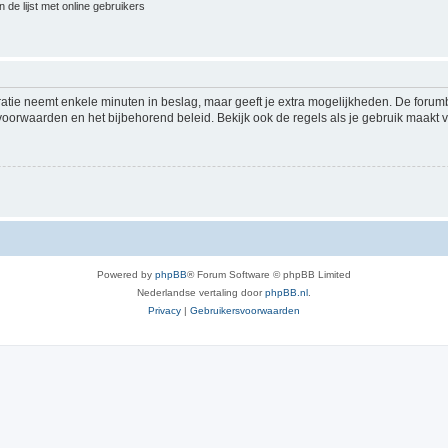
 de lijst met online gebruikers
ratie neemt enkele minuten in beslag, maar geeft je extra mogelijkheden. De foru
voorwaarden en het bijbehorend beleid. Bekijk ook de regels als je gebruik maakt v
Powered by
phpBB
® Forum Software © phpBB Limited
Nederlandse vertaling door
phpBB.nl
.
Privacy
|
Gebruikersvoorwaarden