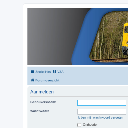
Snelle links
V&A
Forumoverzicht
Aanmelden
Gebruikersnaam:
Wachtwoord:
Ik ben mijn wachtwoord vergeten
Onthouden