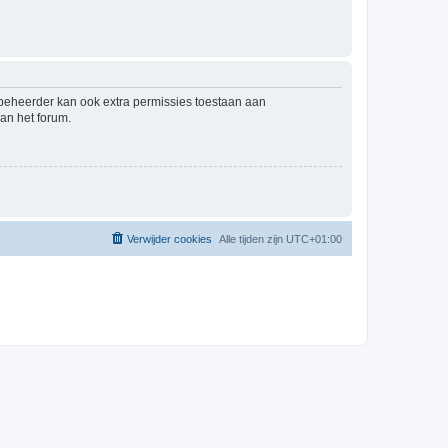
mbeheerder kan ook extra permissies toestaan aan
an het forum.
Verwijder cookies
Alle tijden zijn
UTC+01:00