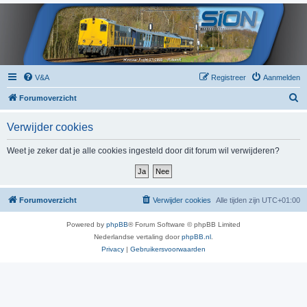
V&A
Registreer
Aanmelden
Z
Forumoverzicht
o
Verwijder cookies
e
k
Weet je zeker dat je alle cookies ingesteld door dit forum wil verwijderen?
Forumoverzicht
Verwijder cookies
Alle tijden zijn
UTC+01:00
Powered by
phpBB
® Forum Software © phpBB Limited
Nederlandse vertaling door
phpBB.nl
.
Privacy
|
Gebruikersvoorwaarden