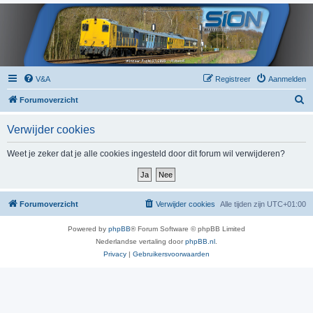
V&A
Registreer
Aanmelden
Z
Forumoverzicht
o
Verwijder cookies
e
k
Weet je zeker dat je alle cookies ingesteld door dit forum wil verwijderen?
Forumoverzicht
Verwijder cookies
Alle tijden zijn
UTC+01:00
Powered by
phpBB
® Forum Software © phpBB Limited
Nederlandse vertaling door
phpBB.nl
.
Privacy
|
Gebruikersvoorwaarden