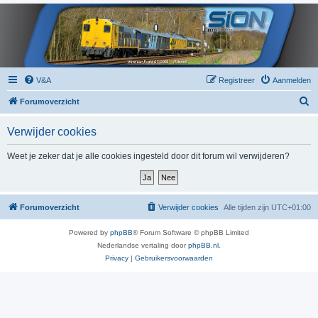
V&A
Registreer
Aanmelden
Z
Forumoverzicht
o
Verwijder cookies
e
k
Weet je zeker dat je alle cookies ingesteld door dit forum wil verwijderen?
Forumoverzicht
Verwijder cookies
Alle tijden zijn
UTC+01:00
Powered by
phpBB
® Forum Software © phpBB Limited
Nederlandse vertaling door
phpBB.nl
.
Privacy
|
Gebruikersvoorwaarden