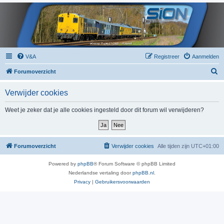
V&A
Registreer
Aanmelden
Z
Forumoverzicht
o
Verwijder cookies
e
k
Weet je zeker dat je alle cookies ingesteld door dit forum wil verwijderen?
Forumoverzicht
Verwijder cookies
Alle tijden zijn
UTC+01:00
Powered by
phpBB
® Forum Software © phpBB Limited
Nederlandse vertaling door
phpBB.nl
.
Privacy
|
Gebruikersvoorwaarden