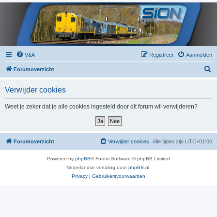
V&A
Registreer
Aanmelden
Z
Forumoverzicht
o
Verwijder cookies
e
k
Weet je zeker dat je alle cookies ingesteld door dit forum wil verwijderen?
Forumoverzicht
Verwijder cookies
Alle tijden zijn
UTC+01:00
Powered by
phpBB
® Forum Software © phpBB Limited
Nederlandse vertaling door
phpBB.nl
.
Privacy
|
Gebruikersvoorwaarden