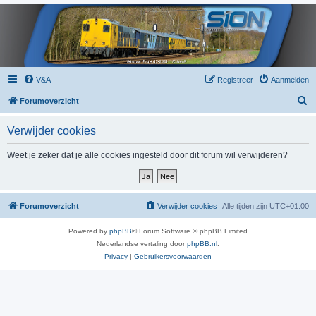
V&A
Registreer
Aanmelden
Z
Forumoverzicht
o
Verwijder cookies
e
k
Weet je zeker dat je alle cookies ingesteld door dit forum wil verwijderen?
Forumoverzicht
Verwijder cookies
Alle tijden zijn
UTC+01:00
Powered by
phpBB
® Forum Software © phpBB Limited
Nederlandse vertaling door
phpBB.nl
.
Privacy
|
Gebruikersvoorwaarden