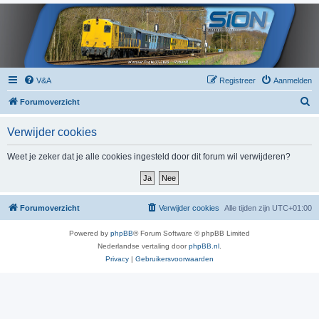
V&A
Registreer
Aanmelden
Z
Forumoverzicht
o
Verwijder cookies
e
k
Weet je zeker dat je alle cookies ingesteld door dit forum wil verwijderen?
Forumoverzicht
Verwijder cookies
Alle tijden zijn
UTC+01:00
Powered by
phpBB
® Forum Software © phpBB Limited
Nederlandse vertaling door
phpBB.nl
.
Privacy
|
Gebruikersvoorwaarden