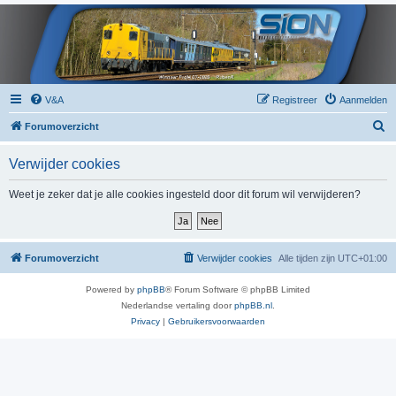
V&A
Registreer
Aanmelden
Z
Forumoverzicht
o
Verwijder cookies
e
k
Weet je zeker dat je alle cookies ingesteld door dit forum wil verwijderen?
Forumoverzicht
Verwijder cookies
Alle tijden zijn
UTC+01:00
Powered by
phpBB
® Forum Software © phpBB Limited
Nederlandse vertaling door
phpBB.nl
.
Privacy
|
Gebruikersvoorwaarden