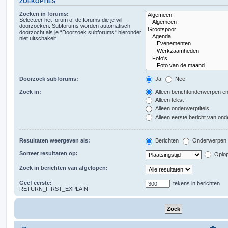
ZOEKOPTIES
Zoeken in forums:
Selecteer het forum of de forums die je wil
doorzoeken. Subforums worden automatisch
doorzocht als je “Doorzoek subforums“ hieronder
niet uitschakelt.
Doorzoek subforums:
Ja
Nee
Zoek in:
Alleen berichtonderwerpen en
Alleen tekst
Alleen onderwerptitels
Alleen eerste bericht van on
Resultaten weergeven als:
Berichten
Onderwerpen
Sorteer resultaten op:
Oplo
Zoek in berichten van afgelopen:
Geef eerste:
tekens in berichten
RETURN_FIRST_EXPLAIN