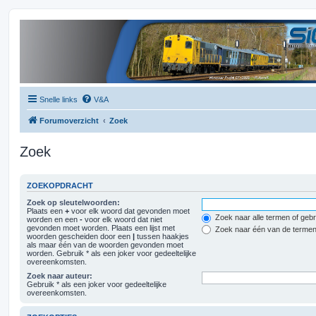
Snelle links
V&A
Forumoverzicht
Zoek
Zoek
ZOEKOPDRACHT
Zoek op sleutelwoorden:
Plaats een
+
voor elk woord dat gevonden moet
Zoek naar alle termen of gebr
worden en een
-
voor elk woord dat niet
gevonden moet worden. Plaats een lijst met
Zoek naar één van de terme
woorden gescheiden door een
|
tussen haakjes
als maar één van de woorden gevonden moet
worden. Gebruik * als een joker voor gedeeltelijke
overeenkomsten.
Zoek naar auteur:
Gebruik * als een joker voor gedeeltelijke
overeenkomsten.