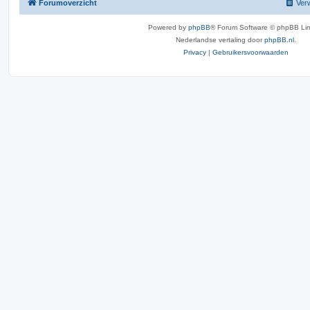
Forumoverzicht
Verw
Powered by
phpBB
® Forum Software © phpBB Lim
Nederlandse vertaling door
phpBB.nl
.
Privacy
|
Gebruikersvoorwaarden