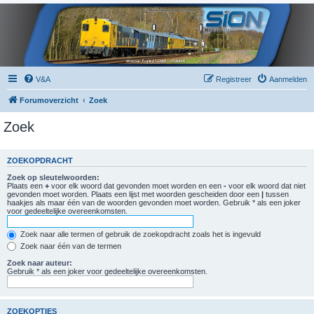
V&A
Registreer
Aanmelden
Forumoverzicht
Zoek
Zoek
ZOEKOPDRACHT
Zoek op sleutelwoorden:
Plaats een
+
voor elk woord dat gevonden moet worden en een
-
voor elk woord dat niet
gevonden moet worden. Plaats een lijst met woorden gescheiden door een
|
tussen
haakjes als maar één van de woorden gevonden moet worden. Gebruik * als een joker
voor gedeeltelijke overeenkomsten.
Zoek naar alle termen of gebruik de zoekopdracht zoals het is ingevuld
Zoek naar één van de termen
Zoek naar auteur:
Gebruik * als een joker voor gedeeltelijke overeenkomsten.
ZOEKOPTIES