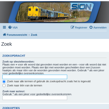
V&A
Registreer
Aanmelden
Forumoverzicht
Zoek
Zoek
ZOEKOPDRACHT
Zoek op sleutelwoorden:
Plaats een
+
voor elk woord dat gevonden moet worden en een
-
voor elk woord dat niet
gevonden moet worden. Plaats een lijst met woorden gescheiden door een
|
tussen
haakjes als maar één van de woorden gevonden moet worden. Gebruik * als een joker
voor gedeeltelijke overeenkomsten.
Zoek naar alle termen of gebruik de zoekopdracht zoals het is ingevuld
Zoek naar één van de termen
Zoek naar auteur:
Gebruik * als een joker voor gedeeltelijke overeenkomsten.
ZOEKOPTIES