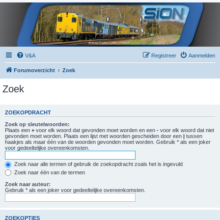
V&A
Registreer
Aanmelden
Forumoverzicht
Zoek
Zoek
ZOEKOPDRACHT
Zoek op sleutelwoorden:
Plaats een
+
voor elk woord dat gevonden moet worden en een
-
voor elk woord dat niet
gevonden moet worden. Plaats een lijst met woorden gescheiden door een
|
tussen
haakjes als maar één van de woorden gevonden moet worden. Gebruik * als een joker
voor gedeeltelijke overeenkomsten.
Zoek naar alle termen of gebruik de zoekopdracht zoals het is ingevuld
Zoek naar één van de termen
Zoek naar auteur:
Gebruik * als een joker voor gedeeltelijke overeenkomsten.
ZOEKOPTIES