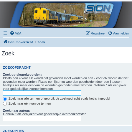
V&A
Registreer
Aanmelden
Forumoverzicht
Zoek
Zoek
ZOEKOPDRACHT
Zoek op sleutelwoorden:
Plaats een
+
voor elk woord dat gevonden moet worden en een
-
voor elk woord dat niet
gevonden moet worden. Plaats een lijst met woorden gescheiden door een
|
tussen
haakjes als maar één van de woorden gevonden moet worden. Gebruik * als een joker
voor gedeeltelijke overeenkomsten.
Zoek naar alle termen of gebruik de zoekopdracht zoals het is ingevuld
Zoek naar één van de termen
Zoek naar auteur:
Gebruik * als een joker voor gedeeltelijke overeenkomsten.
ZOEKOPTIES