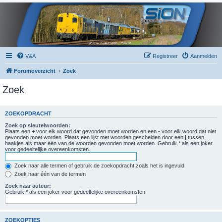
V&A
Registreer
Aanmelden
Forumoverzicht
Zoek
Zoek
ZOEKOPDRACHT
Zoek op sleutelwoorden:
Plaats een
+
voor elk woord dat gevonden moet worden en een
-
voor elk woord dat niet
gevonden moet worden. Plaats een lijst met woorden gescheiden door een
|
tussen
haakjes als maar één van de woorden gevonden moet worden. Gebruik * als een joker
voor gedeeltelijke overeenkomsten.
Zoek naar alle termen of gebruik de zoekopdracht zoals het is ingevuld
Zoek naar één van de termen
Zoek naar auteur:
Gebruik * als een joker voor gedeeltelijke overeenkomsten.
ZOEKOPTIES