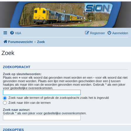
V&A
Registreer
Aanmelden
Forumoverzicht
Zoek
Zoek
ZOEKOPDRACHT
Zoek op sleutelwoorden:
Plaats een
+
voor elk woord dat gevonden moet worden en een
-
voor elk woord dat niet
gevonden moet worden. Plaats een lijst met woorden gescheiden door een
|
tussen
haakjes als maar één van de woorden gevonden moet worden. Gebruik * als een joker
voor gedeeltelijke overeenkomsten.
Zoek naar alle termen of gebruik de zoekopdracht zoals het is ingevuld
Zoek naar één van de termen
Zoek naar auteur:
Gebruik * als een joker voor gedeeltelijke overeenkomsten.
ZOEKOPTIES