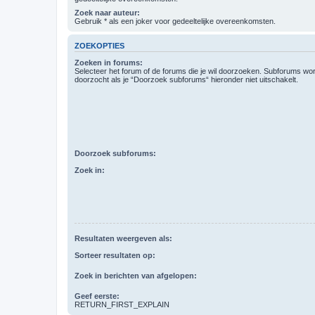
Zoek naar auteur:
Gebruik * als een joker voor gedeeltelijke overeenkomsten.
ZOEKOPTIES
Zoeken in forums:
Selecteer het forum of de forums die je wil doorzoeken. Subforums w
doorzocht als je “Doorzoek subforums“ hieronder niet uitschakelt.
Doorzoek subforums:
Zoek in:
Resultaten weergeven als:
Sorteer resultaten op:
Zoek in berichten van afgelopen:
Geef eerste:
RETURN_FIRST_EXPLAIN