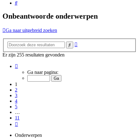
Zoek
Onbeantwoorde onderwerpen
Ga naar uitgebreid zoeken
Uitgebreid
Zoek
zoeken
Er zijn 255 resultaten gevonden
Pagina
1
Ga naar pagina:
van
11
1
2
3
4
5
…
11
Volgende
Onderwerpen