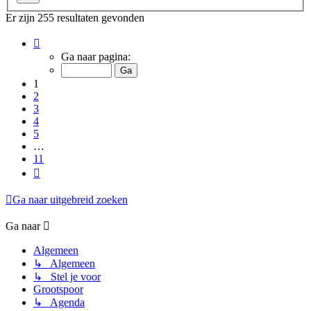
Er zijn 255 resultaten gevonden
Pagina
1
Ga naar pagina:
van
11
1
2
3
4
5
…
11
Volgende
Ga naar uitgebreid zoeken
Ga naar
Algemeen
↳ Algemeen
↳ Stel je voor
Grootspoor
↳ Agenda