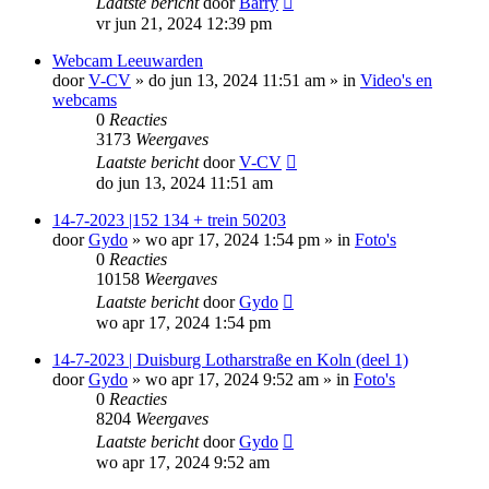
Laatste bericht
door
Barry
vr jun 21, 2024 12:39 pm
Webcam Leeuwarden
door
V-CV
»
do jun 13, 2024 11:51 am
» in
Video's en
webcams
0
Reacties
3173
Weergaves
Laatste bericht
door
V-CV
do jun 13, 2024 11:51 am
14-7-2023 |152 134 + trein 50203
door
Gydo
»
wo apr 17, 2024 1:54 pm
» in
Foto's
0
Reacties
10158
Weergaves
Laatste bericht
door
Gydo
wo apr 17, 2024 1:54 pm
14-7-2023 | Duisburg Lotharstraße en Koln (deel 1)
door
Gydo
»
wo apr 17, 2024 9:52 am
» in
Foto's
0
Reacties
8204
Weergaves
Laatste bericht
door
Gydo
wo apr 17, 2024 9:52 am