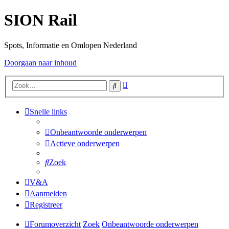
SION Rail
Spots, Informatie en Omlopen Nederland
Doorgaan naar inhoud
Uitgebreid
Zoek
zoeken
Snelle links
Onbeantwoorde onderwerpen
Actieve onderwerpen
Zoek
V&A
Aanmelden
Registreer
Forumoverzicht
Zoek
Onbeantwoorde onderwerpen