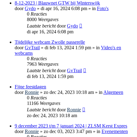
8-12-2023 | Blauwnet GTW bij Winterswijk
door
Gydo
»
di apr 16, 2024 6:08 pm
» in
Foto's
0
Reacties
8000
Weergaves
Laatste bericht
door
Gydo
di apr 16, 2024 6:08 pm
Tijdelijke webcam Zwolle passerelle
door
GvTrail
»
di feb 13, 2024 1:59 pm
» in
Video's en
webcams
0
Reacties
7963
Weergaves
Laatste bericht
door
GvTrail
di feb 13, 2024 1:59 pm
Fijne feestdagen
door
Ronnie
»
zo dec 24, 2023 10:18 am
» in
Algemeen
0
Reacties
11166
Weergaves
Laatste bericht
door
Ronnie
zo dec 24, 2023 10:18 am
9 december 2023 t/m 7 januari 2024 | ZLSM Kerst Expres
door
Ronnie
»
zo dec 03, 2023 3:47 pm
» in
Evenementen
0
Reacties