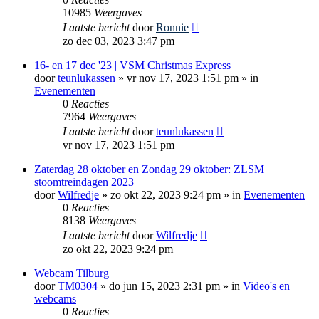
10985
Weergaves
Laatste bericht
door
Ronnie
zo dec 03, 2023 3:47 pm
16- en 17 dec '23 | VSM Christmas Express
door
teunlukassen
»
vr nov 17, 2023 1:51 pm
» in
Evenementen
0
Reacties
7964
Weergaves
Laatste bericht
door
teunlukassen
vr nov 17, 2023 1:51 pm
Zaterdag 28 oktober en Zondag 29 oktober: ZLSM
stoomtreindagen 2023
door
Wilfredje
»
zo okt 22, 2023 9:24 pm
» in
Evenementen
0
Reacties
8138
Weergaves
Laatste bericht
door
Wilfredje
zo okt 22, 2023 9:24 pm
Webcam Tilburg
door
TM0304
»
do jun 15, 2023 2:31 pm
» in
Video's en
webcams
0
Reacties