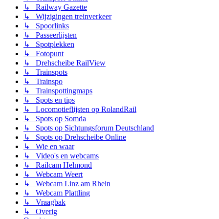
↳ Railway Gazette
↳ Wijzigingen treinverkeer
↳ Spoorlinks
↳ Passeerlijsten
↳ Spotplekken
↳ Fotopunt
↳ Drehscheibe RailView
↳ Trainspots
↳ Trainspo
↳ Trainspottingmaps
↳ Spots en tips
↳ Locomotieflijsten op RolandRail
↳ Spots op Somda
↳ Spots op Sichtungsforum Deutschland
↳ Spots op Drehscheibe Online
↳ Wie en waar
↳ Video's en webcams
↳ Railcam Helmond
↳ Webcam Weert
↳ Webcam Linz am Rhein
↳ Webcam Plattling
↳ Vraagbak
↳ Overig