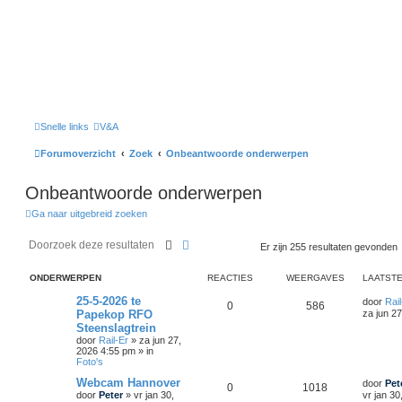
Snelle links
V&A
Forumoverzicht
Zoek
Onbeantwoorde onderwerpen
Onbeantwoorde onderwerpen
Ga naar uitgebreid zoeken
Zoek
Uitgebreid zoeken
Er zijn 255 resultaten gevonden
ONDERWERPEN
REACTIES
WEERGAVES
LAATSTE
25-5-2026 te
door
Rail
0
586
Papekop RFO
za jun 2
Steenslagtrein
door
Rail-Er
»
za jun 27,
2026 4:55 pm
» in
Foto's
Webcam Hannover
door
Pet
0
1018
door
Peter
»
vr jan 30,
vr jan 3