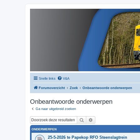
Snelle links
V&A
Forumoverzicht
Zoek
Onbeantwoorde onderwerpen
Onbeantwoorde onderwerpen
Ga naar uitgebreid zoeken
Zoek
Uitgebreid zoeken
ONDERWERPEN
25-5-2026 te Papekop RFO Steenslagtrein