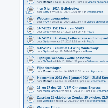
door
Ronnie
»
za jul 06, 2024 4:27 pm
» in
Video's en webc
4 en 5 juli 2024: Bellofestival
door
Barry
»
vr jun 21, 2024 12:39 pm
» in
Evenementen
Webcam Leeuwarden
door
V-CV
»
do jun 13, 2024 11:51 am
» in
Video's en webca
14-7-2023 |152 134 + trein 50203
door
Gydo
»
wo apr 17, 2024 1:54 pm
» in
Foto's
14-7-2023 | Duisburg Lotharstraße en Koln (deel
door
Gydo
»
wo apr 17, 2024 9:52 am
» in
Foto's
8-12-2023 | Blauwnet GTW bij Winterswijk
door
Gydo
»
di apr 16, 2024 6:08 pm
» in
Foto's
Tijdelijke webcam Zwolle passerelle
door
GvTrail
»
di feb 13, 2024 1:59 pm
» in
Video's en webc
Fijne feestdagen
door
Ronnie
»
zo dec 24, 2023 10:18 am
» in
Algemeen
9 december 2023 t/m 7 januari 2024 | ZLSM Ker
door
Ronnie
»
zo dec 03, 2023 3:47 pm
» in
Evenementen
16- en 17 dec '23 | VSM Christmas Express
door
teunlukassen
»
vr nov 17, 2023 1:51 pm
» in
Evenemen
Zaterdag 28 oktober en Zondag 29 oktober: ZL
door
Wilfredje
»
zo okt 22, 2023 9:24 pm
» in
Evenementen
Webcam Tilburg