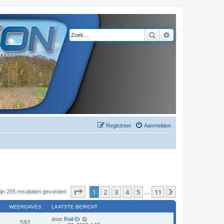
Zoek
Uitgebreid zoeke
Registreer
Aanmelden
Pagina
1
van
11
1
2
3
4
5
11
Volgende
zijn 255 resultaten gevonden
…
WEERGAVES
LAATSTE BERICHT
door
Rail-Er
592