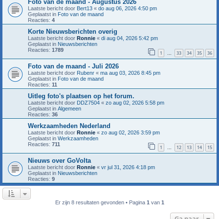
Foto van de maand - Augustus 2026
Laatste bericht door
Bert13
«
do aug 06, 2026 4:50 pm
Geplaatst in
Foto van de maand
Reacties:
4
Korte Nieuwsberichten overig
Laatste bericht door
Ronnie
«
di aug 04, 2026 5:42 pm
Geplaatst in
Nieuwsberichten
Reacties:
1789
1
33
34
35
36
…
Foto van de maand - Juli 2026
Laatste bericht door
Rubenr
«
ma aug 03, 2026 8:45 pm
Geplaatst in
Foto van de maand
Reacties:
11
Uitleg foto's plaatsen op het forum.
Laatste bericht door
DDZ7504
«
zo aug 02, 2026 5:58 pm
Geplaatst in
Algemeen
Reacties:
36
Werkzaamheden Nederland
Laatste bericht door
Ronnie
«
zo aug 02, 2026 3:59 pm
Geplaatst in
Werkzaamheden
Reacties:
711
1
12
13
14
15
…
Nieuws over GoVolta
Laatste bericht door
Ronnie
«
vr jul 31, 2026 4:18 pm
Geplaatst in
Nieuwsberichten
Reacties:
9
Er zijn 8 resultaten gevonden • Pagina
1
van
1
Ga naar