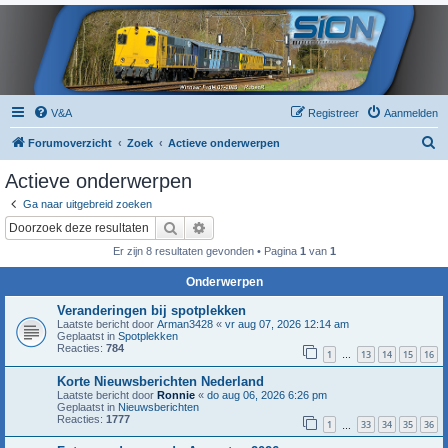
V&A
Registreer
Aanmelden
Z
Forumoverzicht
Zoek
Actieve onderwerpen
o
Actieve onderwerpen
e
Ga naar uitgebreid zoeken
k
Zoek
Uitgebreid zoeken
Er zijn 8 resultaten gevonden • Pagina
1
van
1
Onderwerpen
Veranderingen bij spotplekken
Laatste bericht door
Arman3428
«
vr aug 07, 2026 12:14 am
Geplaatst in
Spotplekken
Reacties:
784
1
13
14
15
16
…
Korte Nieuwsberichten Nederland
Laatste bericht door
Ronnie
«
do aug 06, 2026 6:26 pm
Geplaatst in
Nieuwsberichten
Reacties:
1777
1
33
34
35
36
…