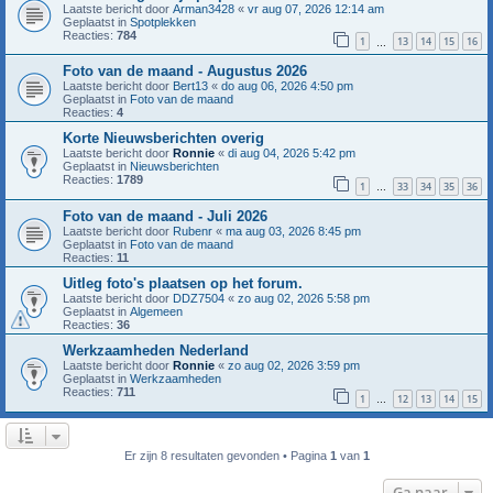
Laatste bericht door
Arman3428
«
vr aug 07, 2026 12:14 am
Geplaatst in
Spotplekken
Reacties:
784
1
13
14
15
16
…
Foto van de maand - Augustus 2026
Laatste bericht door
Bert13
«
do aug 06, 2026 4:50 pm
Geplaatst in
Foto van de maand
Reacties:
4
Korte Nieuwsberichten overig
Laatste bericht door
Ronnie
«
di aug 04, 2026 5:42 pm
Geplaatst in
Nieuwsberichten
Reacties:
1789
1
33
34
35
36
…
Foto van de maand - Juli 2026
Laatste bericht door
Rubenr
«
ma aug 03, 2026 8:45 pm
Geplaatst in
Foto van de maand
Reacties:
11
Uitleg foto's plaatsen op het forum.
Laatste bericht door
DDZ7504
«
zo aug 02, 2026 5:58 pm
Geplaatst in
Algemeen
Reacties:
36
Werkzaamheden Nederland
Laatste bericht door
Ronnie
«
zo aug 02, 2026 3:59 pm
Geplaatst in
Werkzaamheden
Reacties:
711
1
12
13
14
15
…
Er zijn 8 resultaten gevonden • Pagina
1
van
1
Ga naar