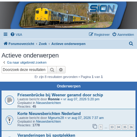
V&A
Registreer
Aanmelden
Z
Forumoverzicht
Zoek
Actieve onderwerpen
o
Actieve onderwerpen
e
Ga naar uitgebreid zoeken
k
Zoek
Uitgebreid zoeken
Er zijn 8 resultaten gevonden • Pagina
1
van
1
Onderwerpen
Friesenbrücke bij Weener geramd door schip
Laatste bericht door
Ronnie
«
vr aug 07, 2026 5:20 pm
Geplaatst in
Nieuwsberichten
Reacties:
45
Korte Nieuwsberichten Nederland
Laatste bericht door
Mgeurts28
«
vr aug 07, 2026 7:37 am
Geplaatst in
Nieuwsberichten
Reacties:
1778
1
33
34
35
36
…
Veranderingen bij spotplekken