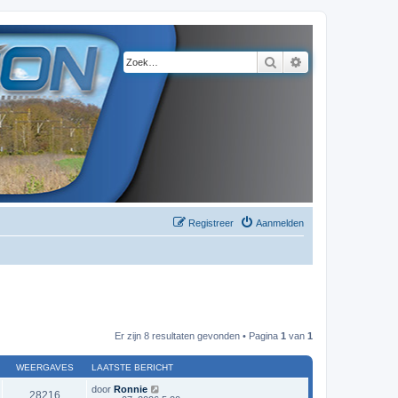
Zoek
Uitgebreid zoeke
Registreer
Aanmelden
Er zijn 8 resultaten gevonden • Pagina
1
van
1
WEERGAVES
LAATSTE BERICHT
door
Ronnie
28216