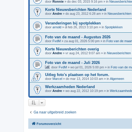
door
Ronnie
»
do dec 03, 2015 9:16 pm
» in
Nieuwsberichte
Korte Nieuwsberichten Nederland
door
Andre
»
do aug 23, 2012 6:28 am
» in
Nieuwsberichten
Veranderingen bij spotplekken
door
arnold
»
di feb 26, 2013 3:10 pm
» in
Spotplekken
Foto van de maand - Augustus 2026
door
FvdM
»
za aug 01, 2026 5:00 pm
» in
Foto van de maa
Korte Nieuwsberichten overig
door
Andre
»
vr aug 24, 2012 9:07 am
» in
Nieuwsberichten
Foto van de maand - Juli 2026
door
FvdM
»
wo jul 01, 2026 5:00 pm
» in
Foto van de m
Uitleg foto's plaatsen op het forum.
door
Marcel
»
do mar 13, 2014 10:03 am
» in
Algemeen
Werkzaamheden Nederland
door
Andre
»
wo aug 22, 2012 10:19 pm
» in
Werkzaamhed
Ga naar uitgebreid zoeken
Forumoverzicht