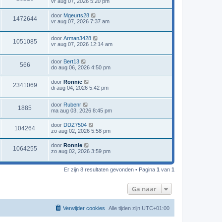
vr aug 07, 2026 5:20 pm
door
Mgeurts28
1472644
vr aug 07, 2026 7:37 am
door
Arman3428
1051085
vr aug 07, 2026 12:14 am
door
Bert13
566
do aug 06, 2026 4:50 pm
door
Ronnie
2341069
di aug 04, 2026 5:42 pm
door
Rubenr
1885
ma aug 03, 2026 8:45 pm
door
DDZ7504
104264
zo aug 02, 2026 5:58 pm
door
Ronnie
1064255
zo aug 02, 2026 3:59 pm
Er zijn 8 resultaten gevonden • Pagina
1
van
1
Ga naar
Verwijder cookies
Alle tijden zijn
UTC+01:00