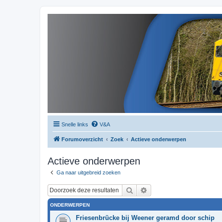
Snelle links
V&A
Forumoverzicht
Zoek
Actieve onderwerpen
Actieve onderwerpen
Ga naar uitgebreid zoeken
Zoek
Uitgebreid zoeken
ONDERWERPEN
Friesenbrücke bij Weener geramd door schip