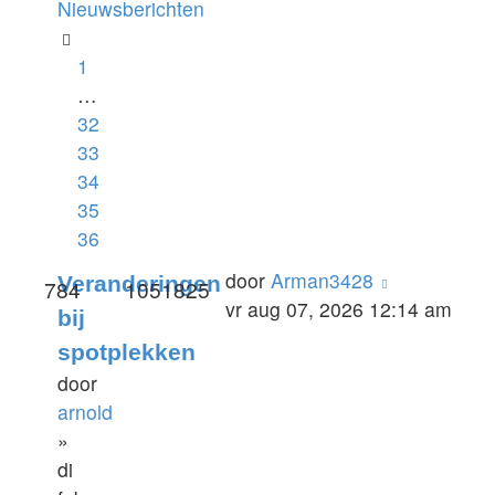
Nieuwsberichten
1
…
32
33
34
35
36
door
Arman3428
Veranderingen
784
1051825
vr aug 07, 2026 12:14 am
bij
spotplekken
door
arnold
»
di