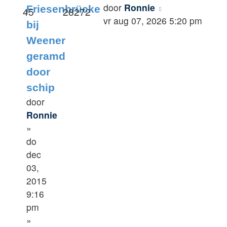
door
Ronnie
Friesenbrücke
45
28272
vr aug 07, 2026 5:20 pm
bij
Weener
geramd
door
schip
door
Ronnie
»
do
dec
03,
2015
9:16
pm
»