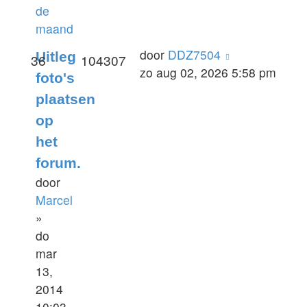
de
maand
door
DDZ7504
Uitleg
36
104307
zo aug 02, 2026 5:58 pm
foto's
plaatsen
op
het
forum.
door
Marcel
»
do
mar
13,
2014
10:03