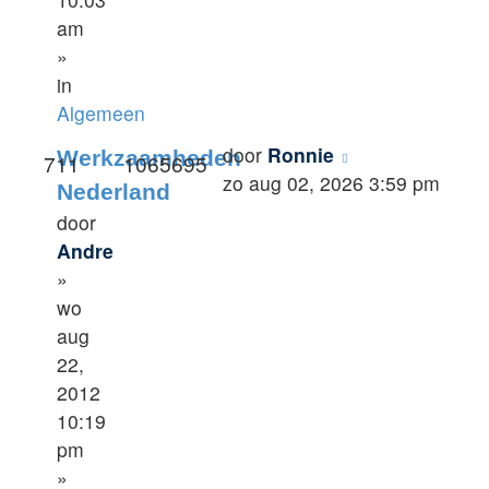
am
»
in
Algemeen
door
Ronnie
Werkzaamheden
711
1065695
zo aug 02, 2026 3:59 pm
Nederland
door
Andre
»
wo
aug
22,
2012
10:19
pm
»