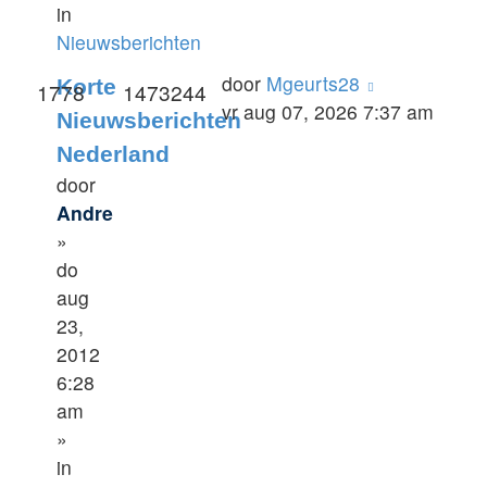
in
Nieuwsberichten
door
Mgeurts28
Korte
1778
1473244
vr aug 07, 2026 7:37 am
Nieuwsberichten
Nederland
door
Andre
»
do
aug
23,
2012
6:28
am
»
in