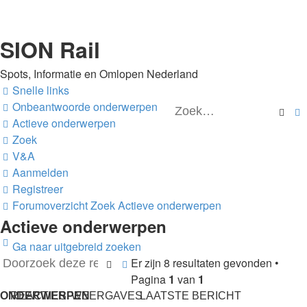
SION Rail
Spots, Informatie en Omlopen Nederland
Snelle links
Onbeantwoorde onderwerpen
Zo
Actieve onderwerpen
Zoek
V&A
Aanmelden
Registreer
Forumoverzicht
Zoek
Actieve onderwerpen
Actieve onderwerpen
Ga naar uitgebreid zoeken
Er zijn 8 resultaten gevonden •
Zoek
Uitgebreid
Pagina
1
van
1
zoeken
ONDERWERPEN
REACTIES
WEERGAVES
LAATSTE BERICHT