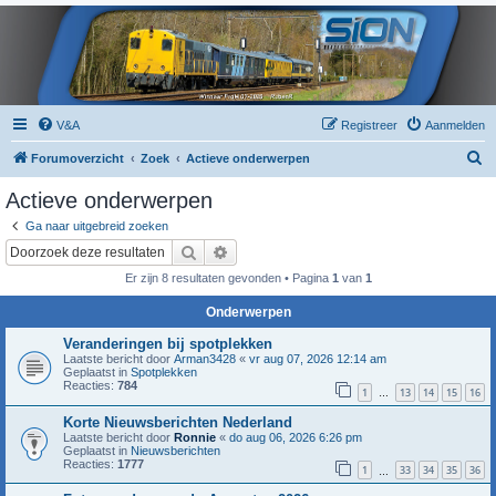
V&A
Registreer
Aanmelden
Z
Forumoverzicht
Zoek
Actieve onderwerpen
o
Actieve onderwerpen
e
Ga naar uitgebreid zoeken
k
Zoek
Uitgebreid zoeken
Er zijn 8 resultaten gevonden • Pagina
1
van
1
Onderwerpen
Veranderingen bij spotplekken
Laatste bericht door
Arman3428
«
vr aug 07, 2026 12:14 am
Geplaatst in
Spotplekken
Reacties:
784
1
13
14
15
16
…
Korte Nieuwsberichten Nederland
Laatste bericht door
Ronnie
«
do aug 06, 2026 6:26 pm
Geplaatst in
Nieuwsberichten
Reacties:
1777
1
33
34
35
36
…