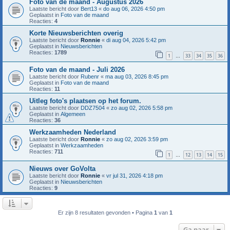
Foto van de maand - Augustus 2026
Laatste bericht door
Bert13
«
do aug 06, 2026 4:50 pm
Geplaatst in
Foto van de maand
Reacties:
4
Korte Nieuwsberichten overig
Laatste bericht door
Ronnie
«
di aug 04, 2026 5:42 pm
Geplaatst in
Nieuwsberichten
Reacties:
1789
1
33
34
35
36
…
Foto van de maand - Juli 2026
Laatste bericht door
Rubenr
«
ma aug 03, 2026 8:45 pm
Geplaatst in
Foto van de maand
Reacties:
11
Uitleg foto's plaatsen op het forum.
Laatste bericht door
DDZ7504
«
zo aug 02, 2026 5:58 pm
Geplaatst in
Algemeen
Reacties:
36
Werkzaamheden Nederland
Laatste bericht door
Ronnie
«
zo aug 02, 2026 3:59 pm
Geplaatst in
Werkzaamheden
Reacties:
711
1
12
13
14
15
…
Nieuws over GoVolta
Laatste bericht door
Ronnie
«
vr jul 31, 2026 4:18 pm
Geplaatst in
Nieuwsberichten
Reacties:
9
Er zijn 8 resultaten gevonden • Pagina
1
van
1
Ga naar