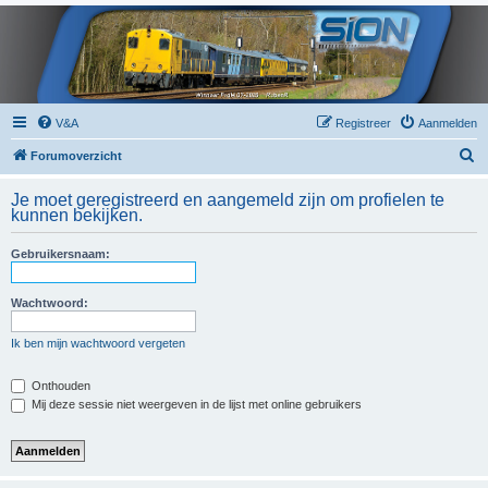
V&A
Registreer
Aanmelden
Z
Forumoverzicht
o
Je moet geregistreerd en aangemeld zijn om profielen te
e
kunnen bekijken.
k
Gebruikersnaam:
Wachtwoord:
Ik ben mijn wachtwoord vergeten
Onthouden
Mij deze sessie niet weergeven in de lijst met online gebruikers