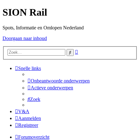
SION Rail
Spots, Informatie en Omlopen Nederland
Doorgaan naar inhoud
Uitgebreid
Zoek
zoeken
Snelle links
Onbeantwoorde onderwerpen
Actieve onderwerpen
Zoek
V&A
Aanmelden
Registreer
Forumoverzicht