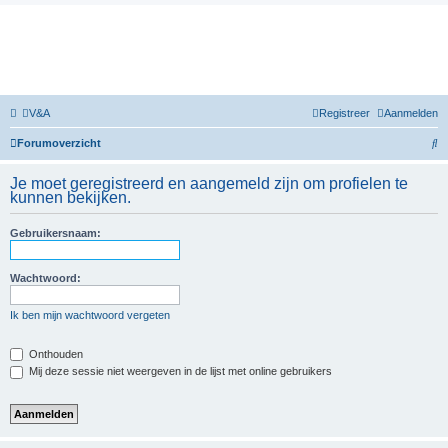
V&A
Registreer
Aanmelden
Z
Forumoverzicht
o
Je moet geregistreerd en aangemeld zijn om profielen te
e
kunnen bekijken.
k
Gebruikersnaam:
Wachtwoord:
Ik ben mijn wachtwoord vergeten
Onthouden
Mij deze sessie niet weergeven in de lijst met online gebruikers