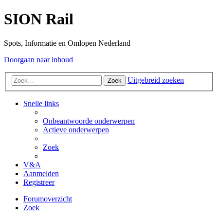
SION Rail
Spots, Informatie en Omlopen Nederland
Doorgaan naar inhoud
Uitgebreid zoeken
Zoek
Snelle links
Onbeantwoorde onderwerpen
Actieve onderwerpen
Zoek
V&A
Aanmelden
Registreer
Forumoverzicht
Zoek