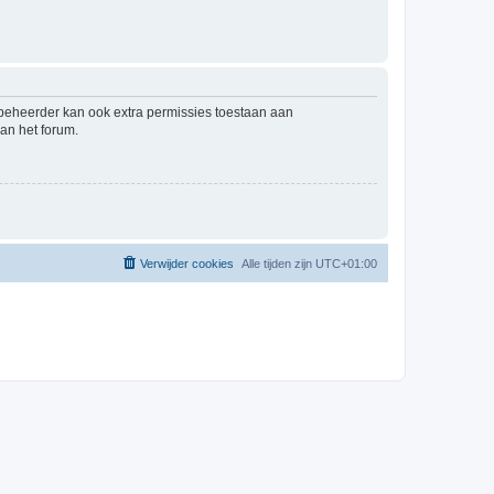
mbeheerder kan ook extra permissies toestaan aan
an het forum.
Verwijder cookies
Alle tijden zijn
UTC+01:00