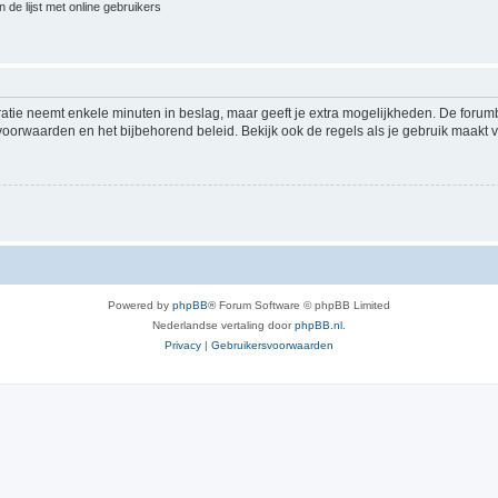
 de lijst met online gebruikers
ratie neemt enkele minuten in beslag, maar geeft je extra mogelijkheden. De foru
voorwaarden en het bijbehorend beleid. Bekijk ook de regels als je gebruik maakt v
Powered by
phpBB
® Forum Software © phpBB Limited
Nederlandse vertaling door
phpBB.nl
.
Privacy
|
Gebruikersvoorwaarden