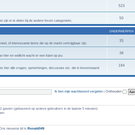
523
50
t zijn in te delen bij de andere forum categorieën.
ONDERWERPEN
35
eel, of interessante items die op de markt verkrijgbaar zijn.
38
n hier en wellicht wacht er een klant op jou.
184
aats hier alle vragen, opmerkingen, discussies etc. die in bovenstaand
Ik ben mijn wachtwoord vergeten
|
Onthouden
22 gasten (gebaseerd op actieve gebruikers in de laatste 5 minuten)
 am
Ons nieuwste lid is
Ronald049