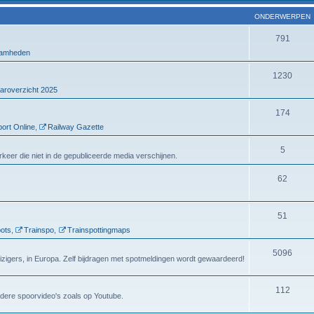
ONDERWERPEN
791
amheden
1230
aroverzicht 2025
174
ort Online
,
Railway Gazette
5
verkeer die niet in de gepubliceerde media verschijnen.
62
51
ots
,
Trainspo
,
Trainspottingmaps
5096
eizigers, in Europa. Zelf bijdragen met spotmeldingen wordt gewaardeerd!
112
dere spoorvideo's zoals op Youtube.