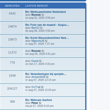
l
i
a
j
BERICHTEN
LAATSTE BERICHT
a
k
t
l
Re: Werkzaamheden Nederland
4342
s
a
B
door
Ronnie
t
a
e
zo aug 02, 2026 3:59 pm
e
t
k
b
s
i
Re: Foto van de maand - Augus…
e
t
14874
j
B
door
Bert13
r
e
k
e
do aug 06, 2026 4:50 pm
i
b
l
k
c
e
a
i
h
r
Re: Korte Nieuwsberichten Ned…
a
10873
j
t
i
B
door
Mgeurts28
t
k
c
e
vr aug 07, 2026 7:37 am
s
l
h
k
t
a
t
i
e
B
door
Ronnie
a
11372
j
b
e
wo aug 05, 2026 5:51 pm
t
k
e
k
s
l
r
i
t
B
door
David
a
i
770
j
e
e
zo mei 17, 2026 3:33 pm
a
c
k
b
k
t
h
l
e
i
s
t
a
r
j
t
Re: Veranderingen bij spotple…
a
i
1048
k
e
B
door
Arman3428
t
c
l
b
e
vr aug 07, 2026 12:14 am
s
h
a
e
k
t
t
a
r
i
e
B
door
GvTrail
t
i
204127
j
b
e
vr aug 07, 2026 12:03 pm
s
c
k
e
k
t
h
l
r
i
e
t
a
i
j
b
Re: Webcam Aachen
a
c
366
k
e
B
door
Peter
t
h
l
r
e
ma jul 27, 2026 8:16 pm
s
t
a
i
k
t