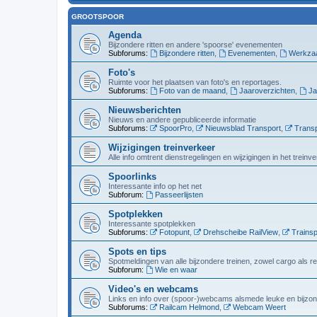
GROOTSPOOR
Agenda
Bijzondere ritten en andere 'spoorse' evenementen
Subforums:
Bijzondere ritten
,
Evenementen
,
Werkza
Foto's
Ruimte voor het plaatsen van foto's en reportages.
Subforums:
Foto van de maand
,
Jaaroverzichten
,
Ja
Nieuwsberichten
Nieuws en andere gepubliceerde informatie
Subforums:
SpoorPro
,
Nieuwsblad Transport
,
Transp
Wijzigingen treinverkeer
Alle info omtrent dienstregelingen en wijzigingen in het trein
Spoorlinks
Interessante info op het net
Subforum:
Passeerlijsten
Spotplekken
Interessante spotplekken
Subforums:
Fotopunt
,
Drehscheibe RailView
,
Trainsp
Spots en tips
Spotmeldingen van alle bijzondere treinen, zowel cargo als r
Subforum:
Wie en waar
Video's en webcams
Links en info over (spoor-)webcams alsmede leuke en bijzon
Subforums:
Railcam Helmond
,
Webcam Weert