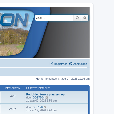
Zoek
Uitgebreid zoeke
Registreer
Aanmelden
Het is momenteel vr aug 07, 2026 12:06 pm
BERICHTEN
LAATSTE BERICHT
Re: Uitleg foto's plaatsen op…
428
B
door
DDZ7504
e
zo aug 02, 2026 5:58 pm
k
i
B
door
ZO6176
2406
j
e
zo mei 17, 2026 7:46 pm
k
k