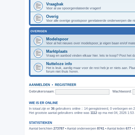
Vraagbak
Voor al uw spoorgerelateerde vragen!
Overig
Voor alle overige grootspoor gerelateerde onderwerpen die nie
OVERIGEN
Modelspoor
Voor al het nieuws over modelspoor, je eigen baan en/of materi
Marktplaats
Vraag en aanbod vinden elkaar hier. Iets te koop? Post het da
Nutteloze info
Het is leuk, aardig maar voor de rest heb je er niets aan. Pl
forum niet thuis horen.
AANMELDEN
•
REGISTREER
Gebruikersnaam:
Wachtwoord:
WIE IS ER ONLINE
In totaal zijn er
36
gebruikers online :: 14 geregistreerd, 0 verborgen en 
Het grootste aantal gebruikers online was
1112
op ma mei 04, 2026 1:53
STATISTIEKEN
Aantal berichten
273787
• Aantal onderwerpen
8741
• Aantal leden
677
• 