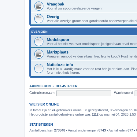
Vraagbak
Voor al uw spoorgerelateerde vragen!
Overig
Voor alle overige grootspoor gerelateerde onderwerpen die nie
OVERIGEN
Modelspoor
Voor al het nieuws over modelspoor, je eigen baan en/of materi
Marktplaats
Vraag en aanbod vinden elkaar hier. Iets te koop? Post het da
Nutteloze info
Het is leuk, aardig maar voor de rest heb je er niets aan. Pl
forum niet thuis horen.
AANMELDEN
•
REGISTREER
Gebruikersnaam:
Wachtwoord:
WIE IS ER ONLINE
In totaal zijn er
24
gebruikers online :: 8 geregistreerd, 0 verborgen en 1
Het grootste aantal gebruikers online was
1112
op ma mei 04, 2026 1:53
STATISTIEKEN
Aantal berichten
273848
• Aantal onderwerpen
8743
• Aantal leden
677
• 