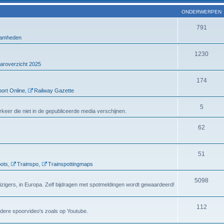
ONDERWERPEN
791
amheden
1230
aroverzicht 2025
174
ort Online
,
Railway Gazette
5
verkeer die niet in de gepubliceerde media verschijnen.
62
51
ots
,
Trainspo
,
Trainspottingmaps
5098
eizigers, in Europa. Zelf bijdragen met spotmeldingen wordt gewaardeerd!
112
dere spoorvideo's zoals op Youtube.