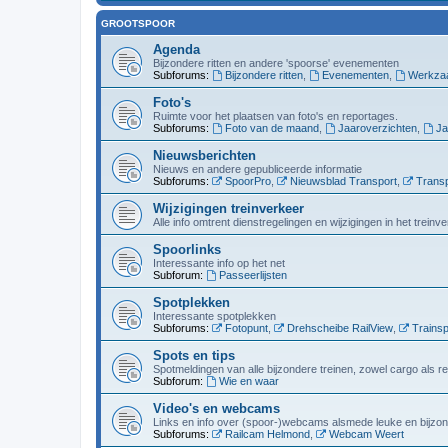
GROOTSPOOR
Agenda
Bijzondere ritten en andere 'spoorse' evenementen
Subforums:
Bijzondere ritten
,
Evenementen
,
Werkza
Foto's
Ruimte voor het plaatsen van foto's en reportages.
Subforums:
Foto van de maand
,
Jaaroverzichten
,
Ja
Nieuwsberichten
Nieuws en andere gepubliceerde informatie
Subforums:
SpoorPro
,
Nieuwsblad Transport
,
Transp
Wijzigingen treinverkeer
Alle info omtrent dienstregelingen en wijzigingen in het trein
Spoorlinks
Interessante info op het net
Subforum:
Passeerlijsten
Spotplekken
Interessante spotplekken
Subforums:
Fotopunt
,
Drehscheibe RailView
,
Trainsp
Spots en tips
Spotmeldingen van alle bijzondere treinen, zowel cargo als r
Subforum:
Wie en waar
Video's en webcams
Links en info over (spoor-)webcams alsmede leuke en bijzon
Subforums:
Railcam Helmond
,
Webcam Weert