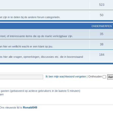
523
50
t zijn in te delen bij de andere forum categorieën.
ONDERWERPEN
35
eel, of interessante items die op de markt verkrijgbaar zijn.
38
n hier en wellicht wacht er een klant op jou.
184
aats hier alle vragen, opmerkingen, discussies etc. die in bovenstaand
Ik ben mijn wachtwoord vergeten
|
Onthouden
6 gasten (gebaseerd op actieve gebruikers in de laatste 5 minuten)
 am
Ons nieuwste lid is
Ronald049