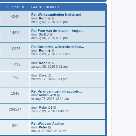
l
i
a
j
BERICHTEN
LAATSTE BERICHT
a
k
t
l
Re: Werkzaamheden Nederland
4342
s
a
B
door
Ronnie
t
a
e
zo aug 02, 2026 3:59 pm
e
t
k
b
s
i
Re: Foto van de maand - Augus…
e
t
14874
j
B
door
Bert13
r
e
k
e
do aug 06, 2026 4:50 pm
i
b
l
k
c
e
a
i
h
r
Re: Korte Nieuwsberichten Dui…
a
10875
j
t
i
B
door
Ronnie
t
k
c
e
zo aug 09, 2026 10:21 am
s
l
h
k
t
a
t
i
e
B
door
Ronnie
a
11374
j
b
e
za aug 08, 2026 8:21 am
t
k
e
k
s
l
r
i
t
B
door
David
a
i
770
j
e
e
zo mei 17, 2026 3:33 pm
a
c
k
b
k
t
h
l
e
i
s
t
a
r
j
t
Re: Veranderingen bij spotple…
a
i
1048
k
e
B
door
Arman3428
t
c
l
b
e
vr aug 07, 2026 12:14 am
s
h
a
e
k
t
t
a
r
i
e
B
door
Ruben01
t
i
204184
j
b
e
zo aug 09, 2026 11:49 am
s
c
k
e
k
t
h
l
r
i
e
t
a
i
j
b
Re: Webcam Aachen
a
c
366
k
e
B
door
Peter
t
h
l
r
e
ma jul 27, 2026 8:16 pm
s
t
a
i
k
t