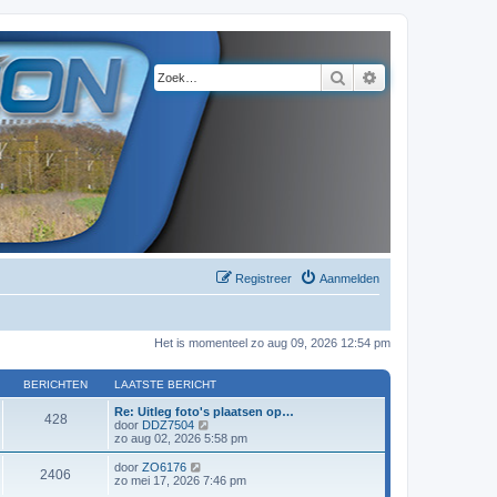
Zoek
Uitgebreid zoeke
Registreer
Aanmelden
Het is momenteel zo aug 09, 2026 12:54 pm
BERICHTEN
LAATSTE BERICHT
Re: Uitleg foto's plaatsen op…
428
B
door
DDZ7504
e
zo aug 02, 2026 5:58 pm
k
i
B
door
ZO6176
2406
j
e
zo mei 17, 2026 7:46 pm
k
k