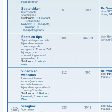
Passeerlijsten
Spotplekken
Re: Ver
51
1047
door
SLT
Interessante
di aug 0
spotplekken
Subforums:
Fotopunt
,
Drehscheibe
RailView
,
Trainspots
,
Trainspo
,
Trainspottingmaps
Spots en tips
door
Bor
5095
204063
wo aug 0
Spotmeldingen van alle
bijzondere treinen,
zowel cargo als
reizigers, in Europa. Zelf
bijdragen met
spotmeldingen wordt
gewaardeerd!
Subforum:
Wie en
waar
Video's en
Re: We
112
366
door
Pet
webcams
ma jul 2
Links en info over
(spoor-)webcams
alsmede leuke en
bijzondere spoorvideo's
zoals op Youtube.
Subforums:
Railcam
Helmond
,
Webcam
Weert
Vraagbak
door
DD
523
3041
ma aug 0
Voor al uw