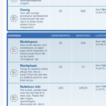
spoorgerelateerde
vragen!
Overig
door
Bler
50
680
za jun 1
Voor alle overige
grootspoor gerelateerde
onderwerpen die niet
zijn in te delen bij de
andere forum
categorieën.
OVERIGEN
ONDERWERPEN
BERICHTEN
LAATSTE
Modelspoor
door
wilc
35
345
za sep 1
Voor al het nieuws over
modelspoor, je eigen
baan en/of materieel, of
interessante items die
op de markt
verkrijgbaar zijn.
Marktplaats
door
Nad
38
73
za jul 11
Vraag en aanbod vinden
elkaar hier. Iets te
koop? Post het dan hier
en wellicht wacht er een
klant op jou.
Nutteloze info
door
Holl
184
18519
vr jul 31
Het is leuk, aardig maar
voor de rest heb je er
niets aan. Plaats hier
alle vragen,
opmerkingen,
discussies etc. die in