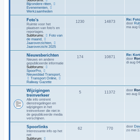
Subforums:
Bijzondere ritten
,
Evenementen
,
Werkzaamheden
Foto's
Re: Fot
1230
14873
door
Rub
Ruimte voor het
ma aug 0
plaatsen van foto's en
reportages.
Subforums:
Foto van
de maand
,
Jaaroverzichten
,
Jaaroverzicht 2025
Nieuwsberichten
Re: Kor
174
10871
door
Ron
Nieuws en andere
di aug 0
gepubliceerde informatie
Subforums:
SpoorPro
,
Nieuwsblad Transport
,
Transport Online
,
Railway Gazette
Wijzigingen
door
Ron
5
11372
wo aug 0
treinverkeer
Alle info omtrent
dienstregelingen en
wijzigingen in het
treinverkeer die niet in
de gepubliceerde media
verschijnen.
Spoorlinks
door
Dav
62
770
zo mei 1
Interessante info op het
net
Subforum: