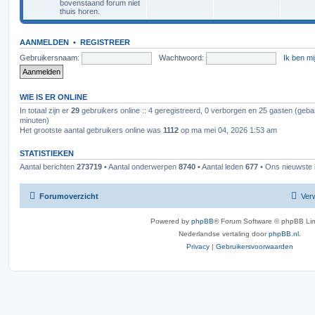
bovenstaand forum niet
thuis horen.
AANMELDEN
•
REGISTREER
Gebruikersnaam:
Wachtwoord:
Ik ben m
WIE IS ER ONLINE
In totaal zijn er
29
gebruikers online :: 4 geregistreerd, 0 verborgen en 25 gasten (geba
minuten)
Het grootste aantal gebruikers online was
1112
op ma mei 04, 2026 1:53 am
STATISTIEKEN
Aantal berichten
273719
• Aantal onderwerpen
8740
• Aantal leden
677
• Ons nieuwste l
Forumoverzicht
Verw
Powered by
phpBB
® Forum Software © phpBB Lim
Nederlandse vertaling door
phpBB.nl
.
Privacy
|
Gebruikersvoorwaarden