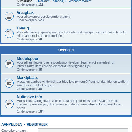
Subforums:
Railcam Helmond
,
Webcam Weert
Onderwerpen:
112
Vraagbak
Voor al uw spoorgerelateerde vragen!
Onderwerpen:
523
Overig
Voor alle overige grootspoor gerelateerde onderwerpen die niet zijn in te delen
bij de andere forum categorieën.
Onderwerpen:
50
Overigen
Modelspoor
Voor al het nieuws over modelspoor, je eigen baan en/of materieel, of
interessante items die op de markt verkrijgbaar zijn.
Onderwerpen:
35
Marktplaats
Vraag en aanbod vinden elkaar hier. Iets te koop? Post het dan hier en wellicht
wacht er een klant op jou.
Onderwerpen:
38
Nutteloze info
Het is leuk, aardig maar voor de rest heb je er niets aan. Plaats hier alle
vragen, opmerkingen, discussies etc. die in bovenstaand forum niet thuis
horen.
Onderwerpen:
184
AANMELDEN
•
REGISTREER
Gebruikersnaam: