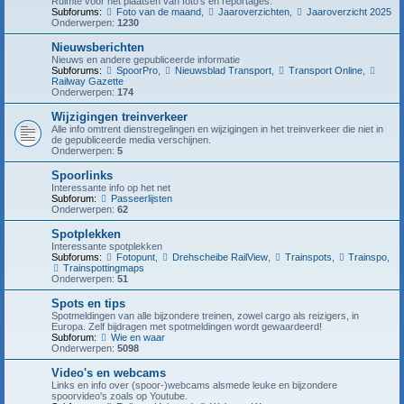
Ruimte voor het plaatsen van foto's en reportages.
Subforums:
Foto van de maand
,
Jaaroverzichten
,
Jaaroverzicht 2025
Onderwerpen:
1230
Nieuwsberichten
Nieuws en andere gepubliceerde informatie
Subforums:
SpoorPro
,
Nieuwsblad Transport
,
Transport Online
,
Railway Gazette
Onderwerpen:
174
Wijzigingen treinverkeer
Alle info omtrent dienstregelingen en wijzigingen in het treinverkeer die niet in
de gepubliceerde media verschijnen.
Onderwerpen:
5
Spoorlinks
Interessante info op het net
Subforum:
Passeerlijsten
Onderwerpen:
62
Spotplekken
Interessante spotplekken
Subforums:
Fotopunt
,
Drehscheibe RailView
,
Trainspots
,
Trainspo
,
Trainspottingmaps
Onderwerpen:
51
Spots en tips
Spotmeldingen van alle bijzondere treinen, zowel cargo als reizigers, in
Europa. Zelf bijdragen met spotmeldingen wordt gewaardeerd!
Subforum:
Wie en waar
Onderwerpen:
5098
Video's en webcams
Links en info over (spoor-)webcams alsmede leuke en bijzondere
spoorvideo's zoals op Youtube.