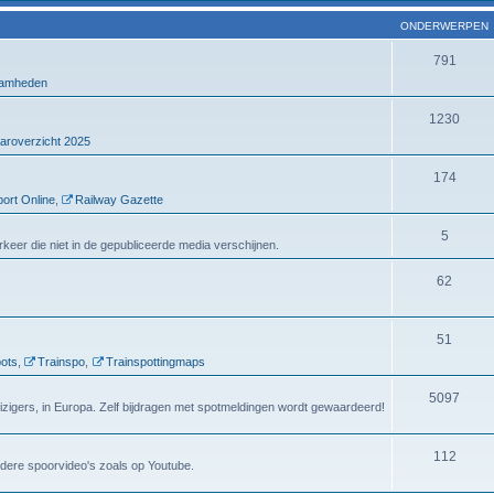
ONDERWERPEN
791
amheden
1230
aroverzicht 2025
174
ort Online
,
Railway Gazette
5
verkeer die niet in de gepubliceerde media verschijnen.
62
51
ots
,
Trainspo
,
Trainspottingmaps
5097
eizigers, in Europa. Zelf bijdragen met spotmeldingen wordt gewaardeerd!
112
dere spoorvideo's zoals op Youtube.