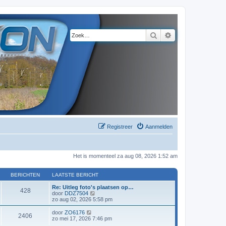
Zoek
Uitgebreid zoeke
Registreer
Aanmelden
Het is momenteel za aug 08, 2026 1:52 am
BERICHTEN
LAATSTE BERICHT
Re: Uitleg foto's plaatsen op…
428
B
door
DDZ7504
e
zo aug 02, 2026 5:58 pm
k
i
B
door
ZO6176
2406
j
e
zo mei 17, 2026 7:46 pm
k
k