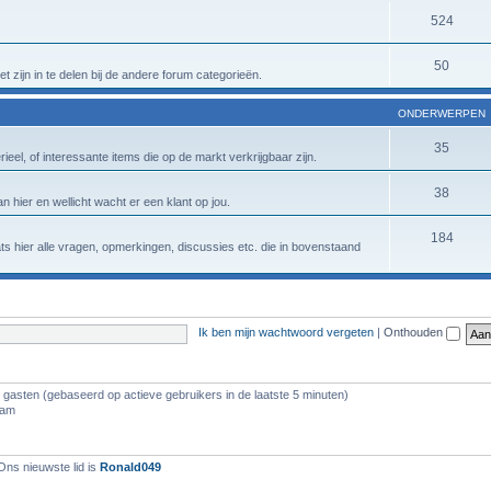
524
50
t zijn in te delen bij de andere forum categorieën.
ONDERWERPEN
35
eel, of interessante items die op de markt verkrijgbaar zijn.
38
n hier en wellicht wacht er een klant op jou.
184
aats hier alle vragen, opmerkingen, discussies etc. die in bovenstaand
Ik ben mijn wachtwoord vergeten
|
Onthouden
2 gasten (gebaseerd op actieve gebruikers in de laatste 5 minuten)
 am
Ons nieuwste lid is
Ronald049