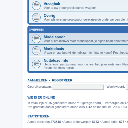
Vraagbak
Voor al uw spoorgerelateerde vragen!
Overig
Voor alle overige grootspoor gerelateerde onderwerpen die nie
OVERIGEN
Modelspoor
Voor al het nieuws over modelspoor, je eigen baan en/of materi
Marktplaats
Vraag en aanbod vinden elkaar hier. Iets te koop? Post het da
Nutteloze info
Het is leuk, aardig maar voor de rest heb je er niets aan. Pl
forum niet thuis horen.
AANMELDEN
•
REGISTREER
Gebruikersnaam:
Wachtwoord:
WIE IS ER ONLINE
In totaal zijn er
15
gebruikers online :: 3 geregistreerd, 0 verborgen en 1
Het grootste aantal gebruikers online was
1112
op ma mei 04, 2026 1:53
STATISTIEKEN
Aantal berichten
273818
• Aantal onderwerpen
8743
• Aantal leden
677
• 