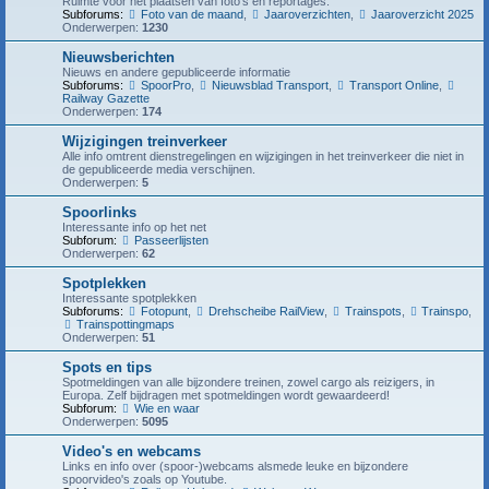
Ruimte voor het plaatsen van foto's en reportages.
Subforums:
Foto van de maand
,
Jaaroverzichten
,
Jaaroverzicht 2025
Onderwerpen:
1230
Nieuwsberichten
Nieuws en andere gepubliceerde informatie
Subforums:
SpoorPro
,
Nieuwsblad Transport
,
Transport Online
,
Railway Gazette
Onderwerpen:
174
Wijzigingen treinverkeer
Alle info omtrent dienstregelingen en wijzigingen in het treinverkeer die niet in
de gepubliceerde media verschijnen.
Onderwerpen:
5
Spoorlinks
Interessante info op het net
Subforum:
Passeerlijsten
Onderwerpen:
62
Spotplekken
Interessante spotplekken
Subforums:
Fotopunt
,
Drehscheibe RailView
,
Trainspots
,
Trainspo
,
Trainspottingmaps
Onderwerpen:
51
Spots en tips
Spotmeldingen van alle bijzondere treinen, zowel cargo als reizigers, in
Europa. Zelf bijdragen met spotmeldingen wordt gewaardeerd!
Subforum:
Wie en waar
Onderwerpen:
5095
Video's en webcams
Links en info over (spoor-)webcams alsmede leuke en bijzondere
spoorvideo's zoals op Youtube.