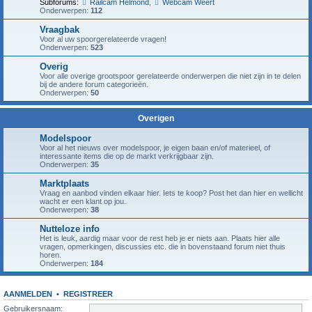
Subforums:
Railcam Helmond
,
Webcam Weert
Onderwerpen:
112
Vraagbak
Voor al uw spoorgerelateerde vragen!
Onderwerpen:
523
Overig
Voor alle overige grootspoor gerelateerde onderwerpen die niet zijn in te delen
bij de andere forum categorieën.
Onderwerpen:
50
Overigen
Modelspoor
Voor al het nieuws over modelspoor, je eigen baan en/of materieel, of
interessante items die op de markt verkrijgbaar zijn.
Onderwerpen:
35
Marktplaats
Vraag en aanbod vinden elkaar hier. Iets te koop? Post het dan hier en wellicht
wacht er een klant op jou.
Onderwerpen:
38
Nutteloze info
Het is leuk, aardig maar voor de rest heb je er niets aan. Plaats hier alle
vragen, opmerkingen, discussies etc. die in bovenstaand forum niet thuis
horen.
Onderwerpen:
184
AANMELDEN
•
REGISTREER
Gebruikersnaam: