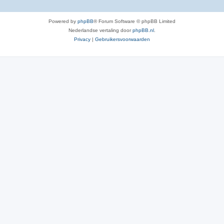
Powered by
phpBB
® Forum Software © phpBB Limited
Nederlandse vertaling door
phpBB.nl
.
Privacy
|
Gebruikersvoorwaarden